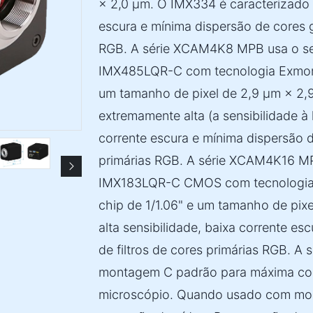
× 2,0 µm. O IMX334 é caracterizado p
escura e mínima dispersão de cores g
RGB. A série XCAM4K8 MPB usa o 
IMX485LQR-C com tecnologia Exmor.
um tamanho de pixel de 2,9 µm × 2,9
extremamente alta (a sensibilidade à
corrente escura e mínima dispersão d
primárias RGB. A série XCAM4K16 M
IMX183LQR-C CMOS com tecnologia 
chip de 1/1.06" e um tamanho de pix
alta sensibilidade, baixa corrente es
de filtros de cores primárias RGB. A
montagem C padrão para máxima com
microscópio. Quando usado com moni