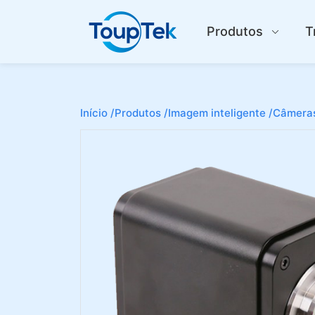
Produtos
T
Início /
Produtos /
Imagem inteligente /
Câmeras 