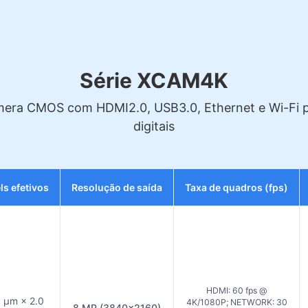
Série XCAM4K
era CMOS com HDMI2.0, USB3.0, Ethernet e Wi-Fi par
digitais
ls efetivos
Resolução de saída
Taxa de quadros (fps)
HDMI: 60 fps @
0 µm × 2.0
4K/1080P; NETWORK: 30
8 MP (3840×2160)