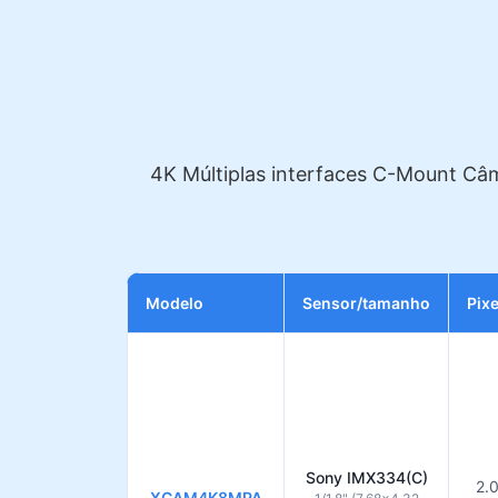
4K Múltiplas interfaces C-Mount Câm
Modelo
Sensor/tamanho
Pixe
Sony IMX334(C)
2.
XCAM4K8MPA