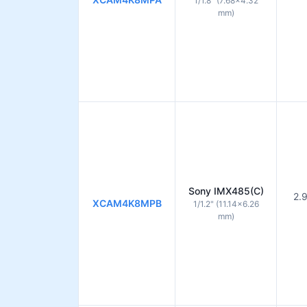
1/1.8" (7.68×4.32
mm)
Sony IMX485(C)
2.
XCAM4K8MPB
1/1.2" (11.14×6.26
mm)