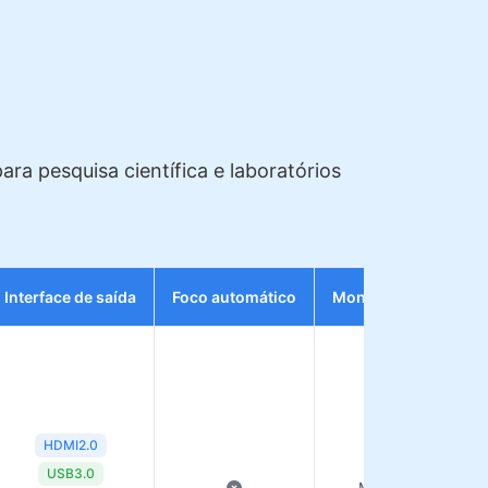
a pesquisa científica e laboratórios
Interface de saída
Foco automático
Montagem da lente
HDMI2.0
USB3.0
Montagem C