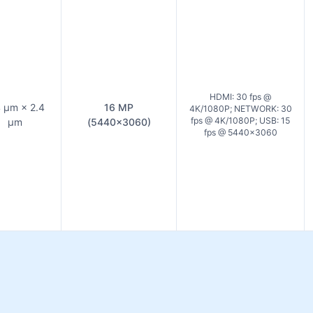
HDMI: 30 fps @
4 µm × 2.4
16 MP
4K/1080P; NETWORK: 30
fps @ 4K/1080P; USB: 15
µm
(5440×3060)
fps @ 5440×3060