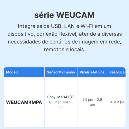
série WEUCAM
Integra saída USB, LAN e Wi-Fi em um
dispositivo, conexão flexível, atende a diversas
necessidades de cenários de imagem em rede,
remotos e locais.
Modelo
Sensor/tamanho
Pixels efetivos
Resolução 
Sony IMX347(C)
2.9 µm × 2.9
WEUCAM4MPA
1/1.8" (7.8×4.38
4 MP (268
µm
mm)