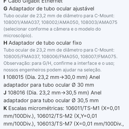
F
Cabo Gigabit Ethernet
G
Adaptador de tubo ocular ajustável
Tubo ocular de 23,2 mm de diâmetro para C-Mount:
108001/AMA037, 108002/AMA050, 108003/AMA075
(selecionar conforme a câmera e o modelo do
microscópio).
H
Adaptador de tubo ocular fixo
Tubo ocular de 23,2 mm de diâmetro para C-Mount:
108005/FMA037, 108006/FMA050, 108007/FMA075.
Observação: para G/H, confirme a interface e o uso;
nossos engenheiros podem ajudar na seleção.
I
108015 (Dia. 23,2 mm→30,0 mm) Anel
adaptador para tubo ocular Ø 30 mm
J
108016 (Dia. 23,2 mm→30,5 mm) Anel
adaptador para tubo ocular Ø 30,5 mm
K
Escalas micrométricas: 106011/TS-M1 (X=0,01
mm/100Div.), 106012/TS-M2 (X,Y=0,01
mm/100Div.), 106013/TS-M7 (X=0,01 mm/100Div.,