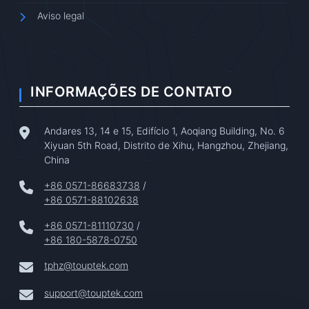
Aviso legal
INFORMAÇÕES DE CONTATO
Andares 13, 14 e 15, Edifício 1, Aoqiang Building, No. 6
Xiyuan 5th Road, Distrito de Xihu, Hangzhou, Zhejiang,
China
+86 0571-86683738
/
+86 0571-88102638
+86 0571-81110730
/
+86 180-5878-0750
tphz@touptek.com
support@touptek.com