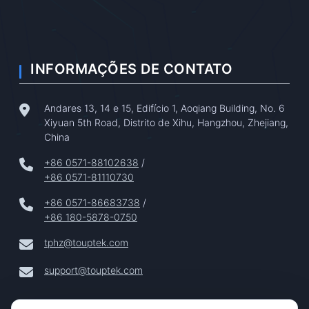
INFORMAÇÕES DE CONTATO
Andares 13, 14 e 15, Edifício 1, Aoqiang Building, No. 6
Xiyuan 5th Road, Distrito de Xihu, Hangzhou, Zhejiang,
China
+86 0571-88102638
/
+86 0571-81110730
+86 0571-86683738
/
+86 180-5878-0750
tphz@touptek.com
support@touptek.com