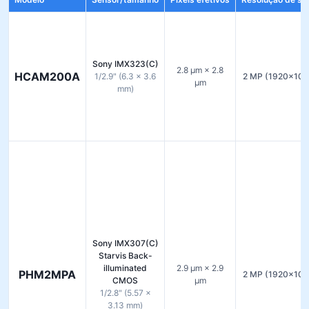
Sony IMX323(C)
2.8 µm × 2.8
HCAM200A
1/2.9" (6.3 × 3.6
2 MP (1920×108
µm
mm)
Sony IMX307(C)
Starvis Back-
illuminated
2.9 µm × 2.9
PHM2MPA
2 MP (1920×108
CMOS
µm
1/2.8" (5.57 ×
3.13 mm)