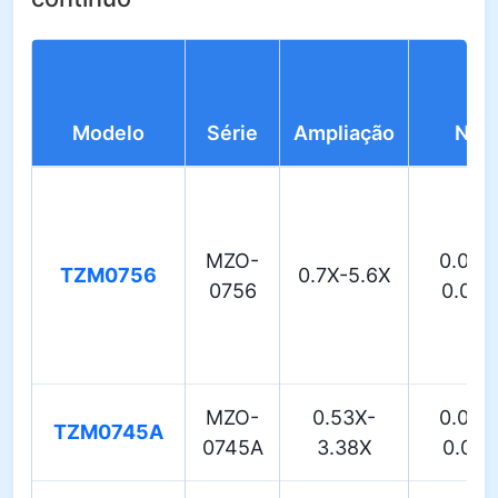
Modelo
Série
Ampliação
NA
MZO-
0.018
TZM0756
0.7X-5.6X
0756
0.092
MZO-
0.53X-
0.018
TZM0745A
0745A
3.38X
0.078