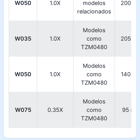
W050
1.0X
modelos
200 m
relacionados
Modelos
W035
1.0X
como
205 m
TZM0480
Modelos
W050
1.0X
como
140 m
TZM0480
Modelos
W075
0.35X
como
95 m
TZM0480