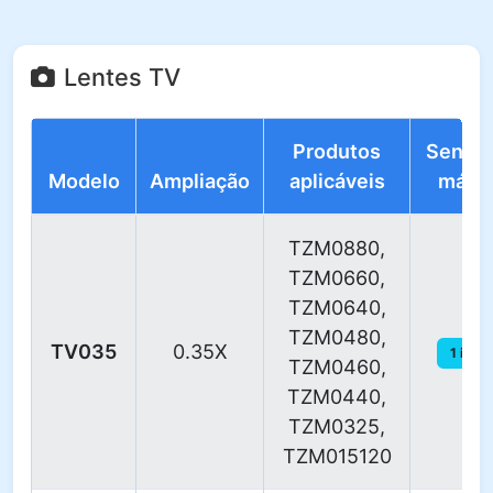
Lentes TV
Produtos
Senso
Modelo
Ampliação
aplicáveis
máx.
TZM0880,
TZM0660,
TZM0640,
TZM0480,
TV035
0.35X
1 in
TZM0460,
TZM0440,
TZM0325,
TZM015120