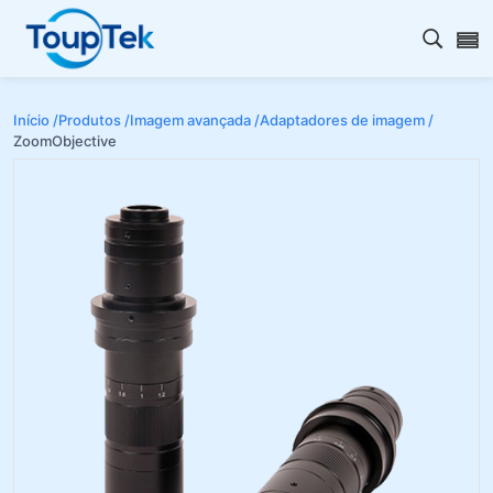
Abrir 
Início /
Produtos /
Imagem avançada /
Adaptadores de imagem /
ZoomObjective