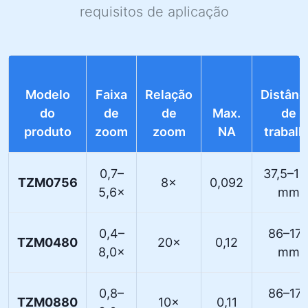
requisitos de aplicação
Modelo
Faixa
Relação
Distânc
do
de
de
Max.
de
produto
zoom
zoom
NA
trabalh
0,7–
37,5–16
TZM0756
8×
0,092
5,6×
mm
0,4–
86–17
TZM0480
20×
0,12
8,0×
mm
0,8–
86–17
TZM0880
10×
0,11