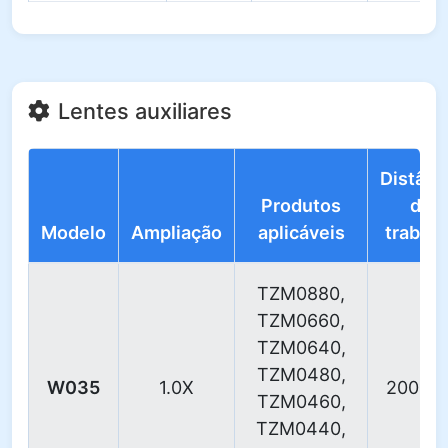
Lentes auxiliares
Distânc
Produtos
de
Modelo
Ampliação
aplicáveis
trabalh
TZM0880,
TZM0660,
TZM0640,
TZM0480,
W035
1.0X
200 m
TZM0460,
TZM0440,