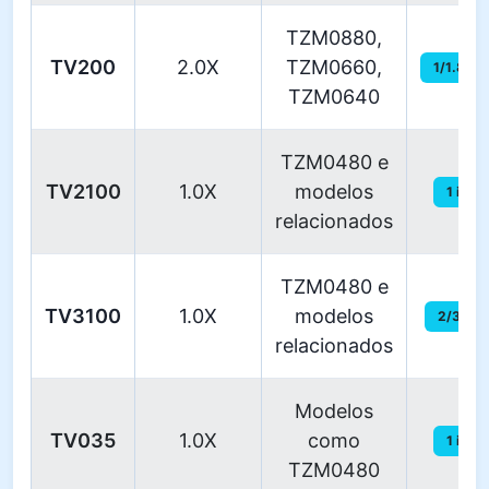
TZM0880,
TV200
2.0X
TZM0660,
1/1.8 in
TZM0640
TZM0480 e
TV2100
1.0X
modelos
1 in
relacionados
TZM0480 e
TV3100
1.0X
modelos
2/3 in
relacionados
Modelos
TV035
1.0X
como
1 in
TZM0480