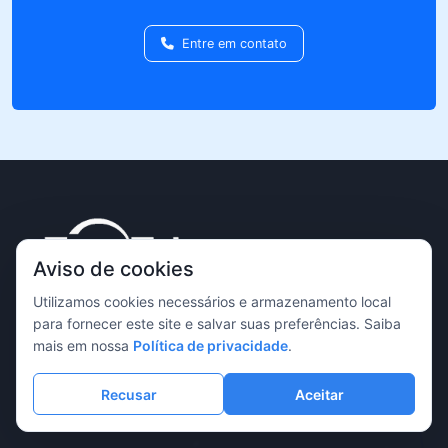
Entre em contato
Aviso de cookies
Utilizamos cookies necessários e armazenamento local
para fornecer este site e salvar suas preferências. Saiba
Fabricante profissional de equipamentos de imagem
mais em nossa
Política de privacidade
.
dedicado a fornecer soluções de imagem de alta
qualidade para pesquisa científica, diagnóstico médico,
Recusar
Aceitar
inspeção industrial e outras aplicações.