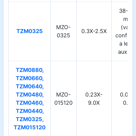
38-16
mm
MZO-
(varia
TZM0325
0.3X-2.5X
0325
confor
a lent
auxiliar
TZM0880,
TZM0660,
TZM0640,
TZM0480,
MZO-
0.23X-
0.018
TZM0460,
015120
9.0X
0.12
TZM0440,
TZM0325,
TZM015120