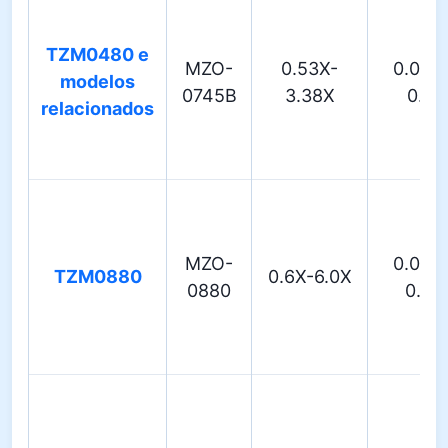
TZM0480 e
MZO-
0.53X-
0.025
modelos
0745B
3.38X
0.11
relacionados
MZO-
0.022
TZM0880
0.6X-6.0X
0880
0.16