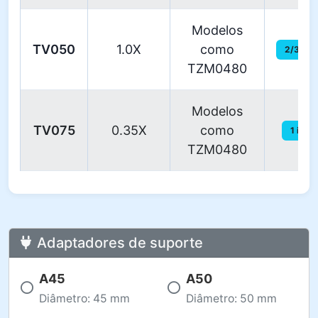
Modelos
TV050
1.0X
como
2/3 in
TZM0480
Modelos
TV075
0.35X
como
1 in
TZM0480
Adaptadores de suporte
A45
A50
Diâmetro: 45 mm
Diâmetro: 50 mm