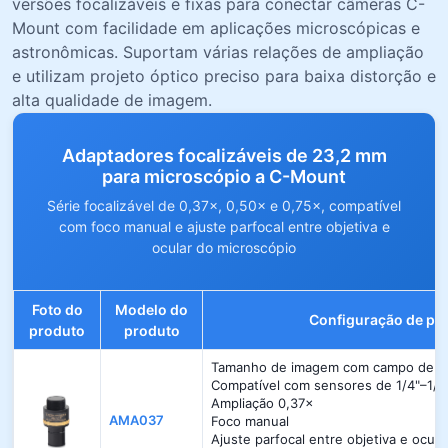
versões focalizáveis e fixas para conectar câmeras C-
Mount com facilidade em aplicações microscópicas e
astronômicas. Suportam várias relações de ampliação
e utilizam projeto óptico preciso para baixa distorção e
alta qualidade de imagem.
Adaptadores focalizáveis de 23,2 mm
para microscópio a C-Mount
Série focalizável de 0,37×, 0,50× e 0,75×, compatível
com foco manual e ajuste parfocal entre objetiva e
ocular do microscópio
Foto do
Modelo do
Configuração de pa
produto
produto
Tamanho de imagem com campo de vi
Compatível com sensores de 1/4"–1/3
Ampliação 0,37×
AMA037
Foco manual
Ajuste parfocal entre objetiva e ocul