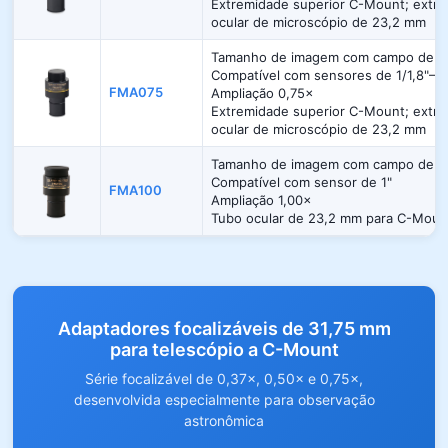
Extremidade superior C-Mount; extrem
ocular de microscópio de 23,2 mm
Tamanho de imagem com campo de vi
Compatível com sensores de 1/1,8"–1"
FMA075
Ampliação 0,75×
Extremidade superior C-Mount; extrem
ocular de microscópio de 23,2 mm
Tamanho de imagem com campo de vi
Compatível com sensor de 1"
FMA100
Ampliação 1,00×
Tubo ocular de 23,2 mm para C-Moun
Adaptadores focalizáveis de 31,75 mm
para telescópio a C-Mount
Série focalizável de 0,37×, 0,50× e 0,75×,
desenvolvida especialmente para observação
astronômica