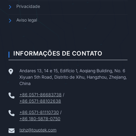
Privacidade
Aviso legal
INFORMAÇÕES DE CONTATO
Andares 13, 14 e 15, Edifício 1, Aoqiang Building, No. 6
Xiyuan 5th Road, Distrito de Xihu, Hangzhou, Zhejiang,
China
+86 0571-86683738
/
+86 0571-88102638
+86 0571-81110730
/
+86 180-5878-0750
tphz@touptek.com