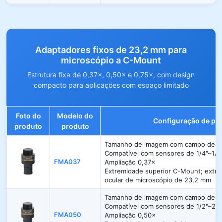
Adaptadores fixos de 23,2 mm para
microscópio a C-Mount
Estrutura fixa de 0,37×, 0,50× e 0,75×, com design
compacto para aplicações com espaço limitado
Foto do
Modelo do
Configuração de pa
produto
produto
Tamanho de imagem com campo de vi
Compatível com sensores de 1/4"–1/3
FMA037
Ampliação 0,37×
Extremidade superior C-Mount; extrem
ocular de microscópio de 23,2 mm
Tamanho de imagem com campo de vi
Compatível com sensores de 1/2"–2/3
FMA050
Ampliação 0,50×