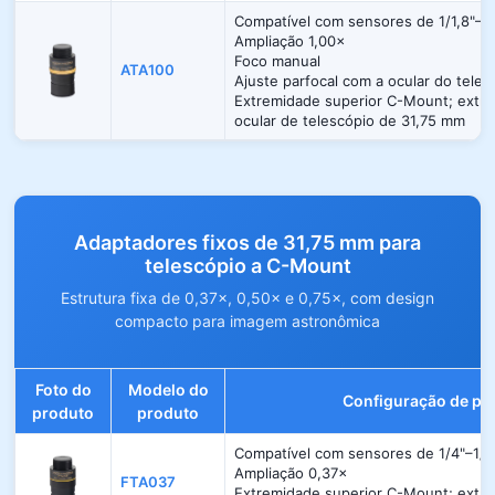
Compatível com sensores de 1/1,8"–1,
Ampliação 1,00×
Foco manual
ATA100
Ajuste parfocal com a ocular do teles
Extremidade superior C-Mount; extrem
ocular de telescópio de 31,75 mm
Adaptadores fixos de 31,75 mm para
telescópio a C-Mount
Estrutura fixa de 0,37×, 0,50× e 0,75×, com design
compacto para imagem astronômica
Foto do
Modelo do
Configuração de pa
produto
produto
Compatível com sensores de 1/4"–1/3
Ampliação 0,37×
FTA037
Extremidade superior C-Mount; extrem