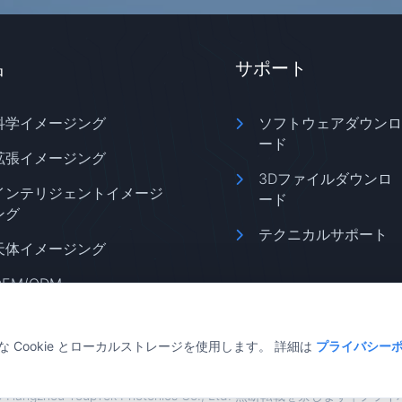
品
サポート
科学イメージング
ソフトウェアダウンロ
ード
拡張イメージング
3Dファイルダウンロ
インテリジェントイメージ
ード
ング
テクニカルサポート
天体イメージング
OEM/ODM
Cookie とローカルストレージを使用します。 詳細は
プライバシー
6 Hangzhou ToupTek Photonics Co., Ltd. 無断転載を禁じます |
プライ