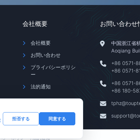
会社概要
お問い合わせ
会社概要
中国浙江省
Aoqiang Bu
お問い合わせ
+86 0571-8
プライバシーポリシ
+86 0571-8
ー
+86 0571-
法的通知
+86 180-58
tphz@toupt
support@to
拒否する
同意する
ポ
バシーポリシー
|
法的通知