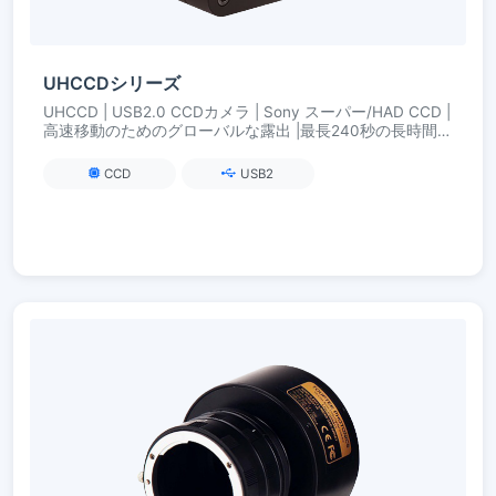
UHCCDシリーズ
UHCCD | USB2.0 CCDカメラ | Sony スーパー/HAD CCD |
高速移動のためのグローバルな露出 |最長240秒の長時間露
光
CCD
USB2