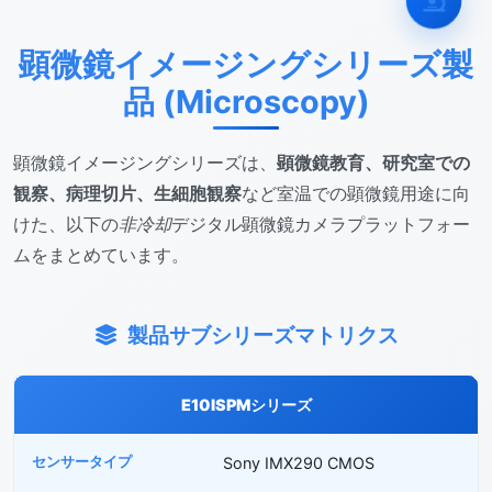
顕微鏡イメージングシリーズ製
品 (Microscopy)
顕微鏡イメージングシリーズは、
顕微鏡教育、研究室での
観察、病理切片、生細胞観察
など室温での顕微鏡用途に向
けた、以下の
非冷却
デジタル顕微鏡カメラプラットフォー
ムをまとめています。
製品サブシリーズマトリクス
E10ISPMシリーズ
Sony IMX290 CMOS