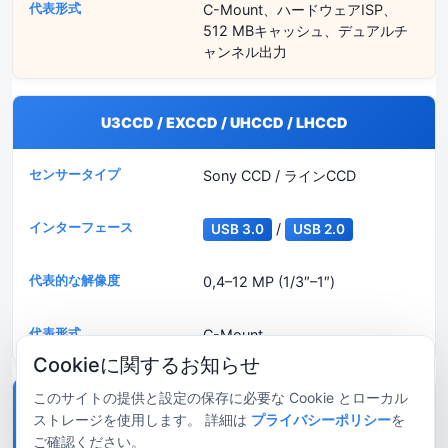
C-Mount、ハードウェアISP、
512 MBキャッシュ、デュアルチ
ャンネル出力
U3CCD / EXCCD / UHCCD / LHCCD
Sony CCD / ラインCCD
/
USB 3.0
USB 2.0
0,4–12 MP (1/3″–1″)
C-Mount
Cookieに関するお知らせ
このサイトの提供と設定の保存に必要な Cookie とローカル
E3CMOS / E3ISPM / U3ISPM / L3CMOS / U3CMOS /
ストレージを使用します。 詳細は
プライバシーポリシー
を
C3CMOS / ECMOS / LCMOS / UCMOS / UA / C2CMOS
ご確認ください。