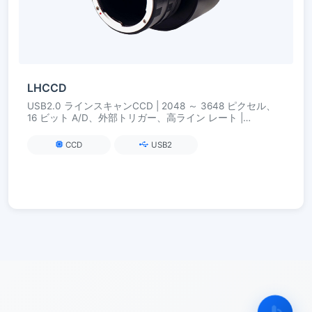
LHCCD
USB2.0 ラインスキャンCCD | 2048 ～ 3648 ピクセル、
16 ビット A/D、外部トリガー、高ライン レート |
M42×0.75（オプションC/F）
CCD
USB2