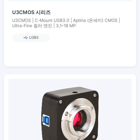
U3CMOS 시리즈
U3CMOS | C-Mount USB3.0 | Aptina (온세미) CMOS |
Ultra-Fine 컬러 엔진 | 3,1–18 MP
USB3