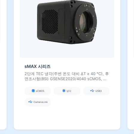
sMAX 시리즈
2단계 TEC 냉각(주변 온도 대비 ΔT ≥ 40 °C), 후
면조사형(BSI) GSENSE2020/4040 sCMOS, 높
은 양자 효율(최대 95 % @ 560 nm), 최대 4096
× 4096 해상도, 형광/분광/천문/유전체 시퀀싱
sCMOS
냉각
USB3
및 기타 저조도 응용 분야에 적합
CameraLink