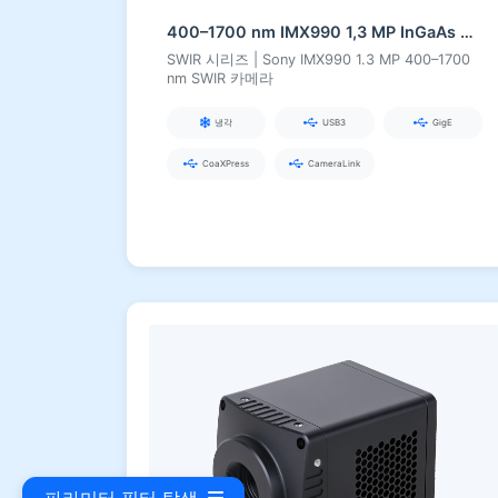
400–1700 nm IMX990 1,3 MP InGaAs 시리즈 SWIR 카메라
SWIR 시리즈 | Sony IMX990 1.3 MP 400–1700
nm SWIR 카메라
냉각
USB3
GigE
CoaXPress
CameraLink