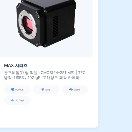
MAX 시리즈
풀프레임/대형 픽셀 sCMOS(24–251 MP) | TEC
냉각, USB3 / 10GigE, 고해상도 과학 카메라
sCMOS
냉각
USB3
10 GigE