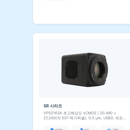
SR 시리즈
VPS2163A 초고해상도 sCMOS | 20,480 ×
27,200(약 557 메가픽셀), 0.5 µm, USB3, 세포
학/조직학/웨이퍼 결함 등 초고정밀 이미징용
sCMOS
냉각
USB3