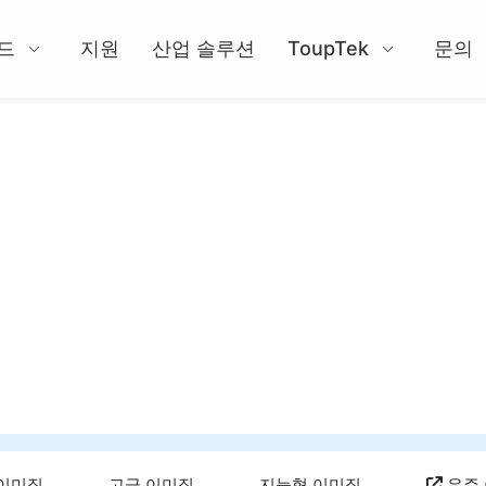
드
지원
산업 솔루션
ToupTek
문의
 이미징
고급 이미징
지능형 이미징
우주