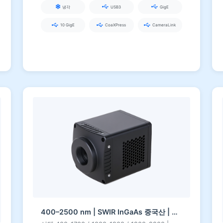
냉각
USB3
GigE
10 GigE
CoaXPress
CameraLink
400–2500 nm | SWIR InGaAs 중국산 | 0,33–1,3 MP | USB3 / CameraLink | 냉장 | SWIR 카메라