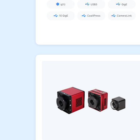
냉각
USB3
GigE
10 GigE
CoaXPress
CameraLink