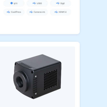
냉각
USB3
GigE
CoaXPress
CameraLink
HDMI1.4