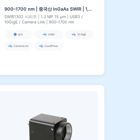
900–1700 nm | 중국산 InGaAs SWIR | 1,3 MP | USB3 / 10GigE / Camera Link | 냉각 | SWIR 카메라
SWIR1302 시리즈 | 1.3 MP 15 µm | USB3 /
10GigE / Camera Link | 900–1700 nm
냉각
USB3
10 GigE
CameraLink
CoaXPress