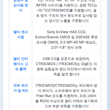
김서림 방
(MTR3 시리즈)을 지원하고, 경량 TEC는
지
–10 °C(CTR3CMOS)를 지원합니다. 결
로 방지 구조의 센서 윈도우로 김서림 없
는 장시간 노출을 구현합니다
멀티 센서
Sony ExView HAD CCD,
지원
Exmor/Starvis CMOS 및 GSENSE 후면
조사형 CMOS, 0.5 MP–45 MP 해상도,
2/3″–1.8″ 센서 포맷
멀티 인터
USB 3.0을 표준으로 제공하며,
페이스 고
CTR3CMOS / ITR3CMOS는 GigE도 지
속 출력
원해 실험실과 생산 라인에서 데이터 취
득을 쉽게 합니다
외부 트리
ITR3CMOS/CTR3CMOS는 하드웨어 방
거 및 ROI
식 트리거, 소프트웨어 방식 트리거 및
Free-Run 모드를 지원하며, 프로그래머
블 ROI와 비닝으로 멀티 카메라 동기화와
고속 부분 판독을 구현합니다