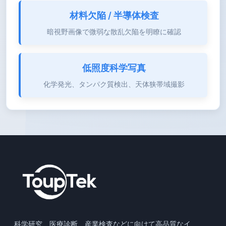
材料欠陥 / 半導体検査
暗視野画像で微弱な散乱欠陥を明瞭に確認
低照度科学写真
化学発光、タンパク質検出、天体狭帯域撮影
科学研究、医療診断、産業検査などに向けて高品質なイ