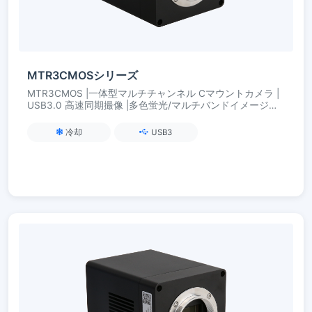
MTR3CMOSシリーズ
MTR3CMOS |一体型マルチチャンネル Cマウントカメラ |
USB3.0 高速同期撮像 |多色蛍光/マルチバンドイメージン
グ向け
冷却
USB3