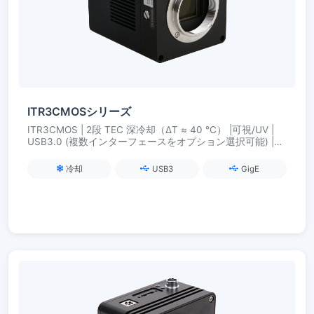
ITR3CMOSシリーズ
ITR3CMOS | 2段 TEC 深冷却（ΔT ≈ 40 °C） |可視/UV |
USB3.0 (複数インターフェースをオプション選択可能) |産
業用途の同期と安定性
冷却
USB3
GigE