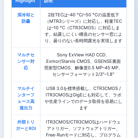
Highlight
説明
深冷却と
2段TECは–40 °C/–50 °Cの温度低下
防曇
（MTR3シリーズ）に対応し、軽量TEC
は–10 °C（CTR3CMOS）に対応しま
す。結露しにくい構造のセンサー窓によ
り、曇りのない長時間露光を実現します
マルチセ
Sony ExView HAD CCD、
ンサー対
Exmor/Starvis CMOS、GSENSE裏面
応
照射型CMOS、解像度0.5 MP–45 MP、
センサーフォーマット2/3″–1.8″
マルチイ
USB 3.0を標準搭載し、CTR3CMOS /
ンターフ
ITR3CMOSはGigEにも対応して、ラボ
ェース高
や生産ラインでのデータ取得を容易にし
速出力
ます
外部トリ
ITR3CMOS/CTR3CMOSはハードウェ
ガーとROI
アトリガー、ソフトウェアトリガー、
Free-Runモードに対応し、プログラム