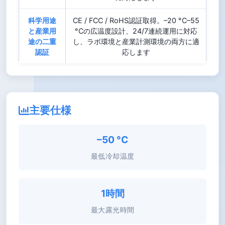
科学用途
CE / FCC / RoHS認証取得。–20 °C–55
と産業用
°Cの広温度設計、24/7連続運用に対応
途の二重
し、ラボ環境と産業計測環境の両方に適
認証
応します
主要仕様
–50 °C
最低冷却温度
1時間
最大露光時間