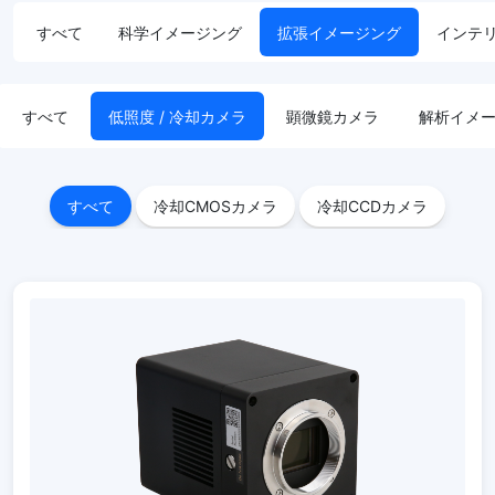
すべて
科学イメージング
拡張イメージング
インテ
すべて
低照度 / 冷却カメラ
顕微鏡カメラ
解析イメ
すべて
冷却CMOSカメラ
冷却CCDカメラ