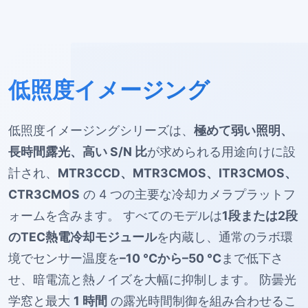
低照度イメージング
低照度イメージングシリーズは、
極めて弱い照明、
長時間露光、高い S/N 比
が求められる用途向けに設
計され、
MTR3CCD、MTR3CMOS、ITR3CMOS、
CTR3CMOS
の 4 つの主要な冷却カメラプラットフ
ォームを含みます。 すべてのモデルは
1段または2段
のTEC熱電冷却モジュール
を内蔵し、通常のラボ環
境でセンサー温度を
–10 °Cから–50 °C
まで低下さ
せ、暗電流と熱ノイズを大幅に抑制します。 防曇光
学窓と最大
1 時間
の露光時間制御を組み合わせるこ