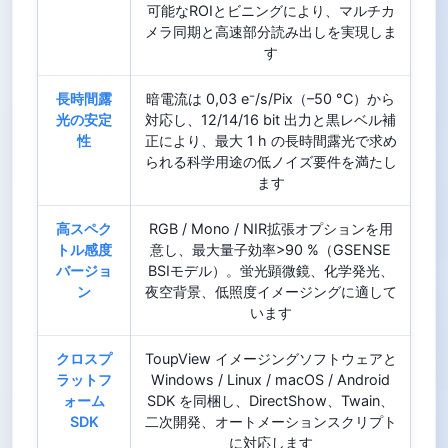
可能なROIとビニングにより、マルチカ
メラ同期と高速部分読み出しを実現しま
す
長時間露
暗電流は 0,03 e⁻/s/Pix（–50 °C）から
光の安定
対応し、12/14/16 bit 出力と黒レベル補
性
正により、最大 1 h の長時間露光で求め
られる科学用途の低ノイズ要件を満たし
ます
高スペク
RGB / Mono / NIR拡張オプションを用
トル感度
意し、最大量子効率>90 %（GSENSE
バージョ
BSIモデル）。蛍光顕微鏡、化学発光、
ン
夜空背景、低照度イメージングに適して
います
クロスプ
ToupView イメージングソフトウェアと
ラットフ
Windows / Linux / macOS / Android
ォーム
SDK を同梱し、DirectShow、Twain、
SDK
二次開発、オートメーションスクリプト
に対応します