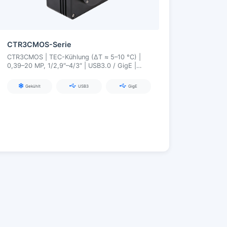
CTR3CMOS-Serie
CTR3CMOS | TEC-Kühlung (ΔT ≈ 5–10 °C) |
0,39–20 MP, 1/2,9″–4/3″ | USB3.0 / GigE |
Langzeitbelichtung bis 300 s
Gekühlt
USB3
GigE