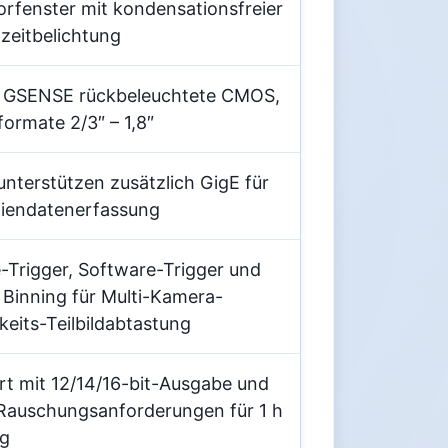
rfenster mit kondensationsfreier
gzeitbelichtung
 GSENSE rückbeleuchtete CMOS,
ormate 2/3″ – 1,8″
terstützen zusätzlich GigE für
niendatenerfassung
rigger, Software-Trigger und
Binning für Multi-Kamera-
eits-Teilbildabtastung
rt mit 12/14/16-bit-Ausgabe und
 Rauschungsanforderungen für 1 h
ng