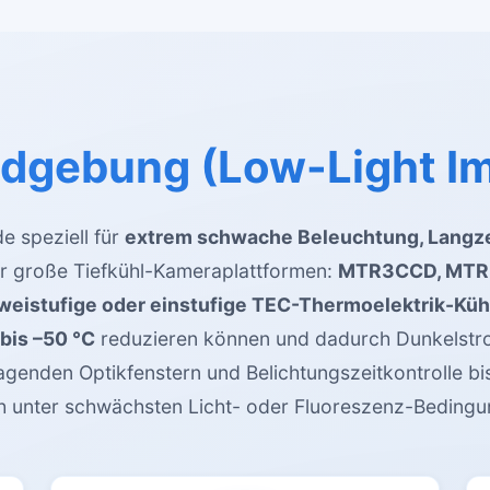
ldgebung (Low-Light I
e speziell für
extrem schwache Beleuchtung, Langze
er große Tiefkühl-Kameraplattformen:
MTR3CCD, MTR
weistufige oder einstufige TEC-Thermoelektrik-Kü
 bis –50 °C
reduzieren können und dadurch Dunkelstr
agenden Optikfenstern und Belichtungszeitkontrolle bi
h unter schwächsten Licht- oder Fluoreszenz-Bedingu