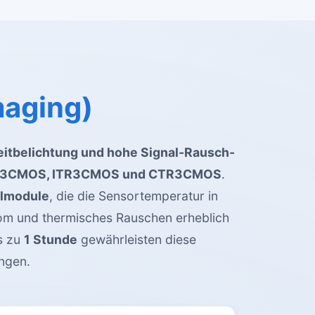
maging)
itbelichtung und hohe Signal-Rausch-
3CMOS, ITR3CMOS und CTR3CMOS
.
hlmodule
, die die Sensortemperatur in
om und thermisches Rauschen erheblich
s zu
1 Stunde
gewährleisten diese
ngen.