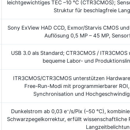
leichtgewichtiges TEC –10 °C (CTR3CMOS); Senso
Struktur für beschlagfreie Lan
Sony ExView HAD CCD, Exmor/Starvis CMOS und
Auflösung 0,5 MP – 45 MP, Sensorf
USB 3.0 als Standard; CTR3CMOS / ITR3CMOS un
bequeme Labor- und Produktionsli
ITR3CMOS/CTR3CMOS unterstützen Hardware-T
Free-Run-Modi mit programmierbarer ROI, 
Synchronisation und Hochgeschwindigk
Dunkelstrom ab 0,03 e⁻/s/Pix (–50 °C), kombinie
Schwarzpegelkorrektur, erfüllt wissenschaftliche
Langzeitbelichtu