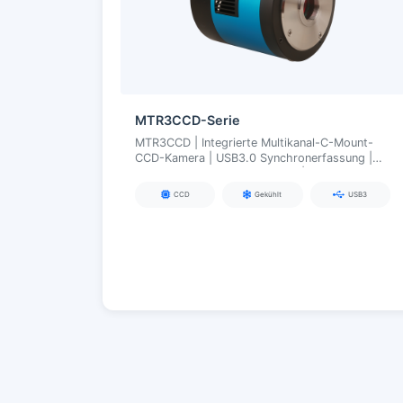
MTR3CCD-Serie
MTR3CCD | Integrierte Multikanal-C-Mount-
CCD-Kamera | USB3.0 Synchronerfassung |
Tiefkühlung TEC (ΔT ≈ 50 °C) | Für
Mehrfarben-Fluoreszenz/Mehrband-
CCD
Gekühlt
USB3
Bildgebung