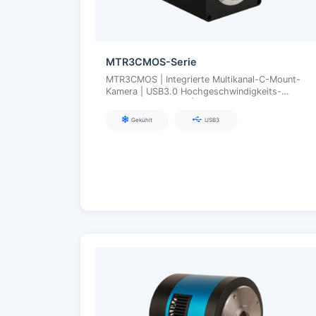
MTR3CMOS-Serie
MTR3CMOS | Integrierte Multikanal-C-Mount-
Kamera | USB3.0 Hochgeschwindigkeits-
Synchronerfassung | Für Mehrfarben-
Fluoreszenz/Mehrband-Bildgebung
Gekühlt
USB3