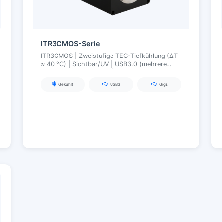
ITR3CMOS-Serie
ITR3CMOS | Zweistufige TEC-Tiefkühlung (ΔT
≈ 40 °C) | Sichtbar/UV | USB3.0 (mehrere
Schnittstellen optional) | Industrielle
Synchronisation und Stabilität
Gekühlt
USB3
GigE