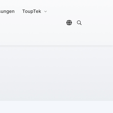
sungen
ToupTek
Sprachauswahl öffn
Open search di