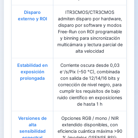
Disparo
ITR3CMOS/CTR3CMOS
externo y ROI
admiten disparo por hardware,
disparo por software y modos
Free-Run con ROI programable
y binning para sincronización
multicámara y lectura parcial de
alta velocidad
Estabilidad en
Corriente oscura desde 0,03
exposición
e⁻/s/Pix (–50 °C), combinada
prolongada
con salida de 12/14/16 bits y
corrección de nivel negro, para
cumplir los requisitos de bajo
ruido científico en exposiciones
de hasta 1 h
Versiones de
Opciones RGB / mono / NIR
alta
extendido disponibles, con
sensibilidad
eficiencia cuántica máxima >90
espectral
% (modelos GSENSE BSI);