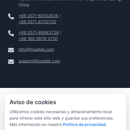
China
+86 0571-88102638
/
+86 0571-81110730
+86 0571-86683738
/
+86 180-5878-0750
tphz@touptek.com
support@touptek.com
Copyright © 2024–2026 Hangzhou ToupTek Photonics Co.,
Aviso de cookies
Ltd. Todos Los Derechos Reservados |
Privacidad
Utilizamos cookies necesarias y almacenamiento local
|
para ofrecer este sitio web y guardar sus preferencias.
Más información en nuestra
Política de privacidad
.
Aviso Legal