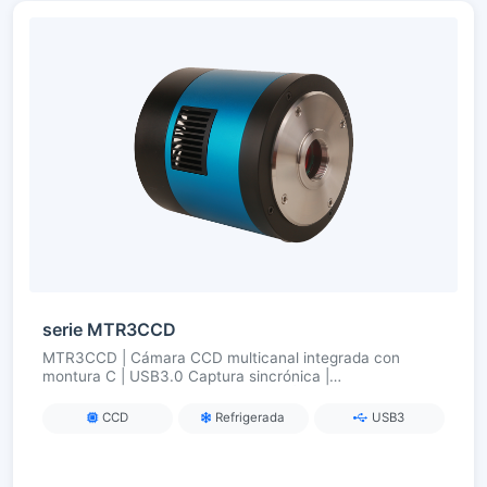
serie MTR3CCD
MTR3CCD | Cámara CCD multicanal integrada con
montura C | USB3.0 Captura sincrónica |
Ultracongelación TEC (ΔT ≈ 50 °C) | Para fluorescencia
multicolor/imagen multibanda
CCD
Refrigerada
USB3