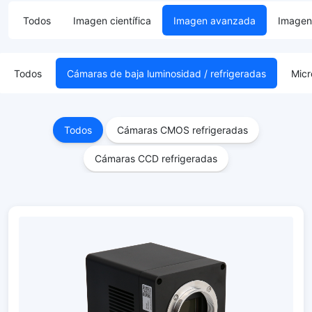
Todos
Imagen científica
Imagen avanzada
Imagen 
Todos
Cámaras de baja luminosidad / refrigeradas
Micr
Todos
Cámaras CMOS refrigeradas
Cámaras CCD refrigeradas