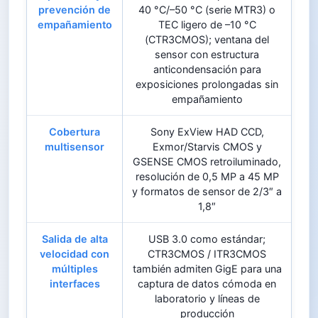
prevención de
40 °C/–50 °C (serie MTR3) o
empañamiento
TEC ligero de –10 °C
(CTR3CMOS); ventana del
sensor con estructura
anticondensación para
exposiciones prolongadas sin
empañamiento
Cobertura
Sony ExView HAD CCD,
multisensor
Exmor/Starvis CMOS y
GSENSE CMOS retroiluminado,
resolución de 0,5 MP a 45 MP
y formatos de sensor de 2/3″ a
1,8″
Salida de alta
USB 3.0 como estándar;
velocidad con
CTR3CMOS / ITR3CMOS
múltiples
también admiten GigE para una
interfaces
captura de datos cómoda en
laboratorio y líneas de
producción