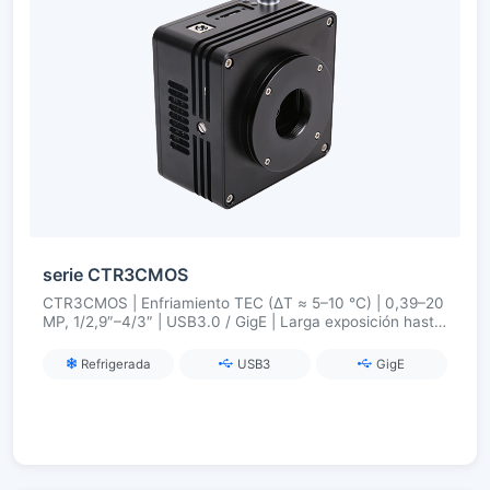
serie CTR3CMOS
CTR3CMOS | Enfriamiento TEC (ΔT ≈ 5–10 °C) | 0,39–20
MP, 1/2,9″–4/3″ | USB3.0 / GigE | Larga exposición hasta
300 s.
Refrigerada
USB3
GigE