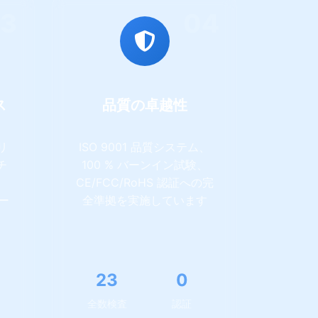
3
04
ス
品質の卓越性
リ
ISO 9001 品質システム、
チ
100 % バーンイン試験、
、
CE/FCC/RoHS 認証への完
ー
全準拠を実施しています
55
1
全数検査
認証