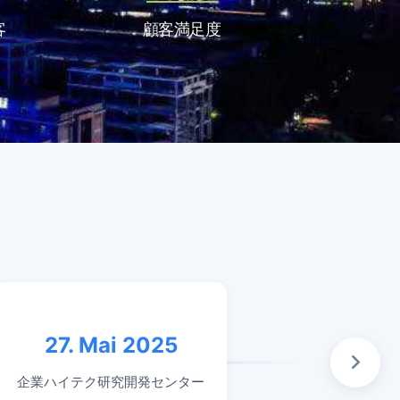
客
顧客満足度
27. Mai 2025
24. 
企業ハイテク研究開発センター
準ユ