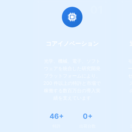
01
コアイノベーション
光学、機械、電子、ソフト
ウェアを統合した研究開発
プラットフォームにより、
200 件以上の特許と市場で
稼働する数百万台の導入実
績を支えています
111+
0+
特許
出荷台数