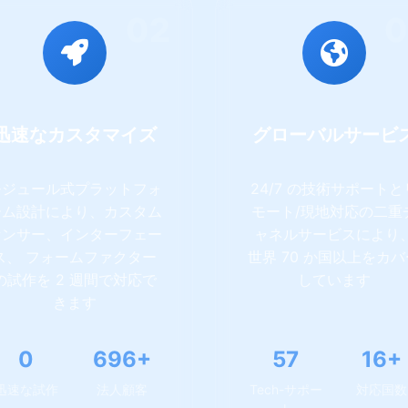
02
0
迅速なカスタマイズ
グローバルサービ
モジュール式プラットフォ
24/7 の技術サポートと
ーム設計により、カスタム
モート/現地対応の二重
センサー、インターフェー
ャネルサービスにより
ス、 フォームファクター
世界 70 か国以上をカバ
の試作を 2 週間で対応で
しています
きます
1
1680+
138
39+
迅速な試作
法人顧客
Tech-サポー
対応国数