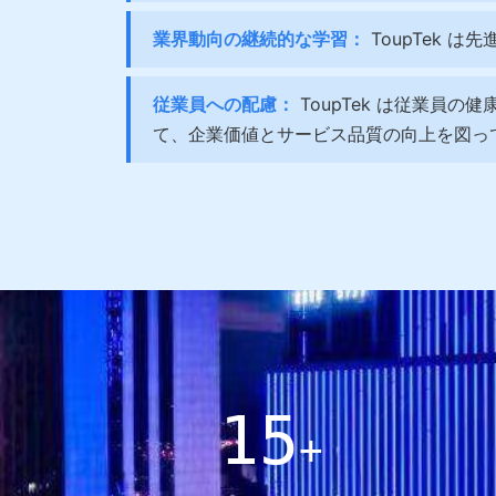
業界動向の継続的な学習：
ToupTek 
従業員への配慮：
ToupTek は従業員
て、企業価値とサービス品質の向上を図っ
15
+