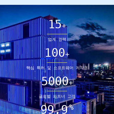
15
+
업계 경력
100
+
핵심 특허 및 소프트웨어 저작권
5000
+
글로벌 파트너 고객
99,9
%