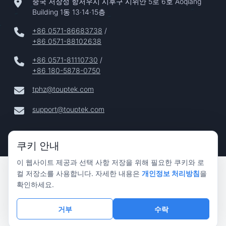
중국 저장성 항저우시 시후구 시위안 5로 6호 Aoqiang
Building 1동 13·14·15층
+86 0571-86683738
/
+86 0571-88102638
+86 0571-81110730
/
+86 180-5878-0750
tphz@touptek.com
support@touptek.com
쿠키 안내
이 웹사이트 제공과 선택 사항 저장을 위해 필요한 쿠키와 로
Copyright © 2024–2026 Hangzhou ToupTek Photonics Co.,
컬 저장소를 사용합니다. 자세한 내용은
개인정보 처리방침
을
Ltd. 모든 권리 보유 |
확인하세요.
개인정보 보호
|
거부
수락
법적 고지