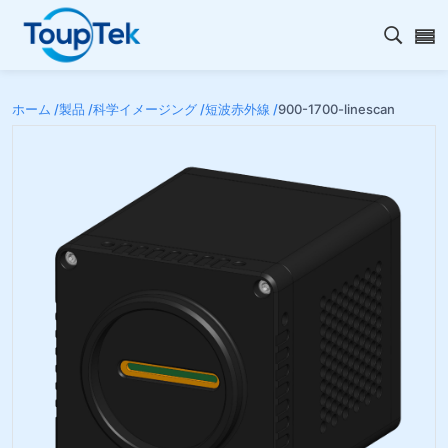
検索を
ホーム /
製品 /
科学イメージング /
短波赤外線 /
900-1700-linescan