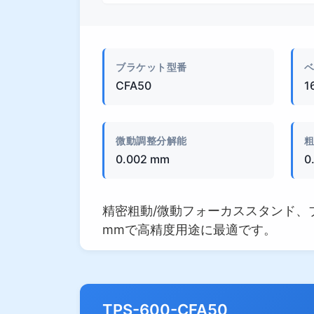
外観
ブラケット型番
CFA50
1
微動調整分解能
粗
0.002 mm
0
精密粗動/微動フォーカススタンド、ブラケ
mmで高精度用途に最適です。
TPS-600-CFA50