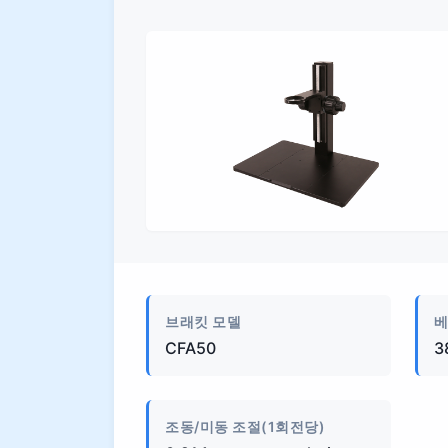
외관
브래킷 모델
베
CFA50
3
조동/미동 조절(1회전당)