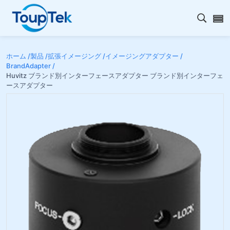
検索を
ホーム /
製品 /
拡張イメージング /
イメージングアダプター /
BrandAdapter /
Huvitz ブランド別インターフェースアダプター ブランド別インターフェ
ースアダプター