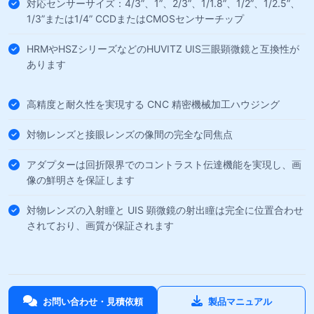
対応センサーサイズ：4/3”、1”、2/3”、1/1.8”、1/2”、1/2.5”、
1/3”または1/4” CCDまたはCMOSセンサーチップ
HRMやHSZシリーズなどのHUVITZ UIS三眼顕微鏡と互換性が
あります
高精度と耐久性を実現する CNC 精密機械加工ハウジング
対物レンズと接眼レンズの像間の完全な同焦点
アダプターは回折限界でのコントラスト伝達機能を実現し、画
像の鮮明さを保証します
対物レンズの入射瞳と UIS 顕微鏡の射出瞳は完全に位置合わせ
されており、画質が保証されます
お問い合わせ・見積依頼
製品マニュアル