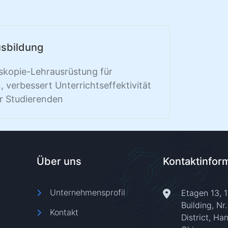
usbildung
skopie-Lehrausrüstung für
 verbessert Unterrichtseffektivität
r Studierenden
Über uns
Kontaktinfor
Unternehmensprofil
Etagen 13, 
Building, Nr
Kontakt
District, Ha