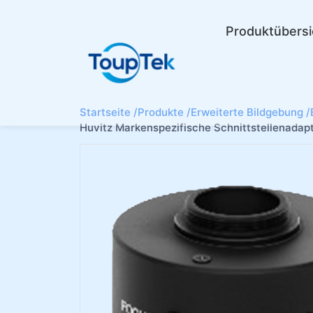
Produktübersi
Startseite /
Produkte /
Erweiterte Bildgebung /
Huvitz Markenspezifische Schnittstellenadap