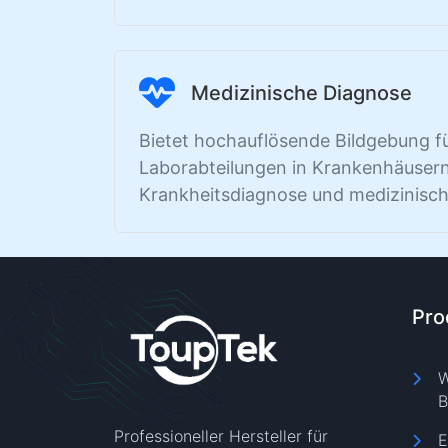
Medizinische Diagnose
Bietet hochauflösende Bildgebung f
Laborabteilungen in Krankenhäusern
Krankheitsdiagnose und medizinisc
Pro
W
B
Professioneller Hersteller für
E