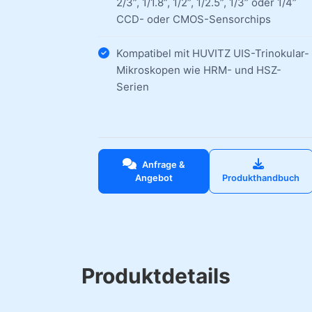
2/3”, 1/1.8”, 1/2”, 1/2.5”, 1/3” oder 1/4”
CCD- oder CMOS-Sensorchips
Kompatibel mit HUVITZ UIS-Trinokular-
Mikroskopen wie HRM- und HSZ-
Serien
Anfrage &
Angebot
Produkthandbuch
Produktdetails