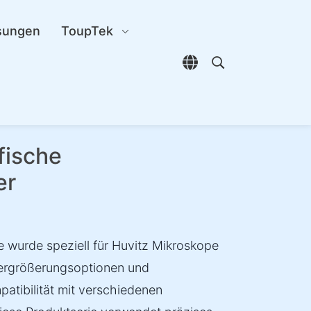
sungen
ToupTek
Sprachauswahl öffn
Open search di
fische
er
e wurde speziell für Huvitz Mikroskope
 Vergrößerungsoptionen und
patibilität mit verschiedenen