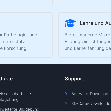
Lehre und A
ür Pathologie- und
Bietet moderne Mikro
, unterstützt
Bildungseinrichtungen,
he Forschung
und Lernerfahrung de
dukte
Support
issenschaftliche
Software-Downloads
ildgebung
3D-Datei-Downloads
rweiterte Bildgebung