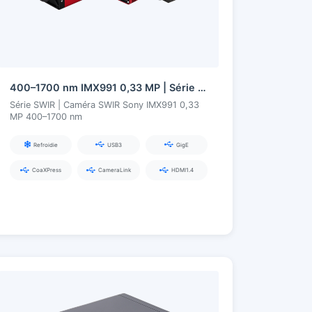
400–1700 nm IMX991 0,33 MP | Série de caméras SWIR InGaAs
Série SWIR | Caméra SWIR Sony IMX991 0,33
MP 400–1700 nm
Refroidie
USB3
GigE
CoaXPress
CameraLink
HDMI1.4