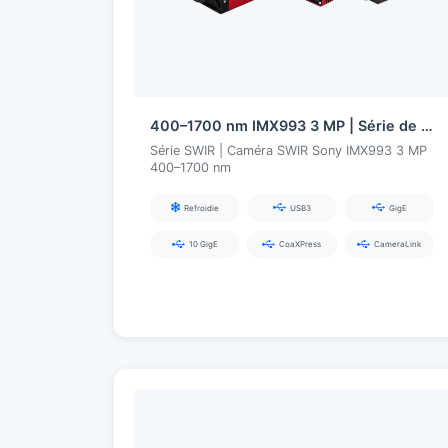
400–1700 nm IMX993 3 MP | Série de caméras SWIR InGaAs
Série SWIR | Caméra SWIR Sony IMX993 3 MP
400–1700 nm
Refroidie
USB3
GigE
10 GigE
CoaXPress
CameraLink