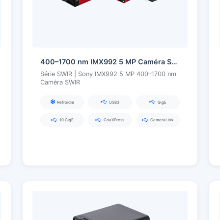
400–1700 nm IMX992 5 MP Caméra SWIR série InGaAs
Série SWIR | Sony IMX992 5 MP 400–1700 nm
Caméra SWIR
Refroidie
USB3
GigE
10 GigE
CoaXPress
CameraLink