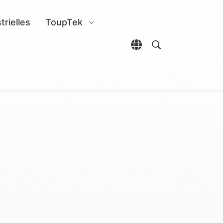
trielles
ToupTek
Ouvrir le sélecteur d
Ouvrir la reche