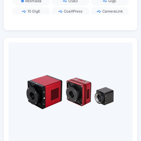
Resfriada
USB3
GigE
10 GigE
CoaXPress
CameraLink