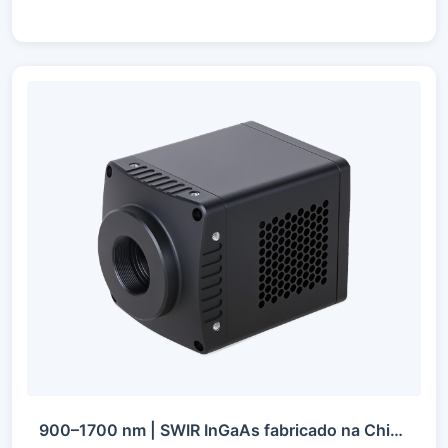
900–1700 nm | SWIR InGaAs fabricado na China | VGA 0,33 MP | USB3 / 10GigE / GigE / Camera Link | Refrigerado / Não Refrigerado | Câmera SWIR