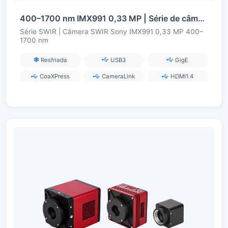
400–1700 nm IMX991 0,33 MP | Série de câmeras SWIR InGaAs
Série SWIR | Câmera SWIR Sony IMX991 0,33 MP 400–
1700 nm
Resfriada
USB3
GigE
CoaXPress
CameraLink
HDMI1.4