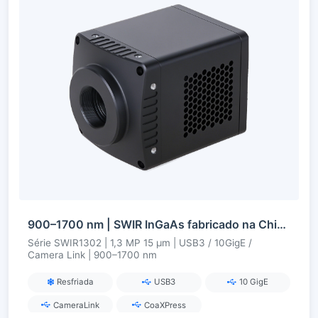
900–1700 nm | SWIR InGaAs fabricado na China | 1,3 MP | USB3 / 10GigE / Camera Link | Refrigerado | Câmera SWIR
Série SWIR1302 | 1,3 MP 15 µm | USB3 / 10GigE /
Camera Link | 900–1700 nm
Resfriada
USB3
10 GigE
CameraLink
CoaXPress