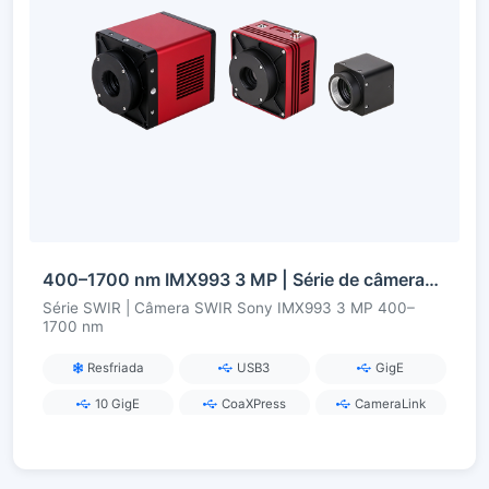
400–1700 nm IMX993 3 MP | Série de câmeras SWIR InGaAs
Série SWIR | Câmera SWIR Sony IMX993 3 MP 400–
1700 nm
Resfriada
USB3
GigE
10 GigE
CoaXPress
CameraLink