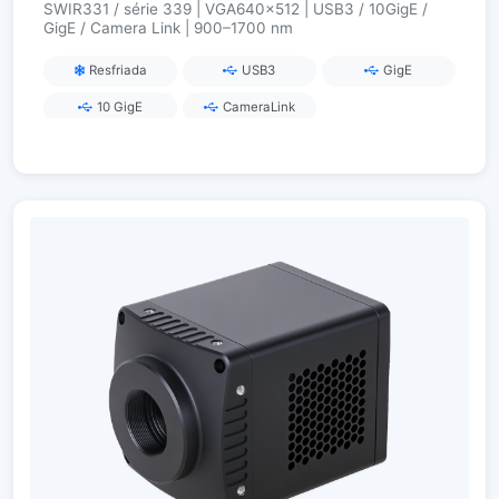
SWIR331 / série 339 | VGA640×512 | USB3 / 10GigE /
GigE / Camera Link | 900–1700 nm
Resfriada
USB3
GigE
10 GigE
CameraLink