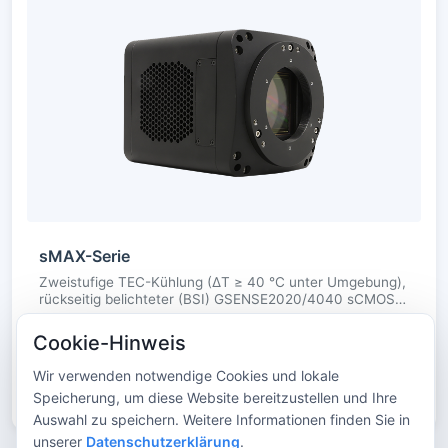
sMAX-Serie
Zweistufige TEC-Kühlung (ΔT ≥ 40 °C unter Umgebung),
rückseitig belichteter (BSI) GSENSE2020/4040 sCMOS,
hohe Quanteneffizienz (bis zu 95 % @ 560 nm),
Auflösung bis 4096 × 4096, geeignet für
sCMOS
Gekühlt
USB3
Cookie-Hinweis
Fluoreszenz/Spektroskopie/Astronomie/Genomsequenzierung
und andere Schwachlichtanwendungen
CameraLink
Wir verwenden notwendige Cookies und lokale
Speicherung, um diese Website bereitzustellen und Ihre
Auswahl zu speichern. Weitere Informationen finden Sie in
unserer
Datenschutzerklärung
.