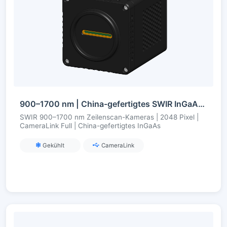
900–1700 nm | China-gefertigtes SWIR InGaAs | 2048-Pixel-Zeilenscan | CameraLink Full | gekühlt
SWIR 900–1700 nm Zeilenscan-Kameras | 2048 Pixel |
CameraLink Full | China-gefertigtes InGaAs
Gekühlt
CameraLink