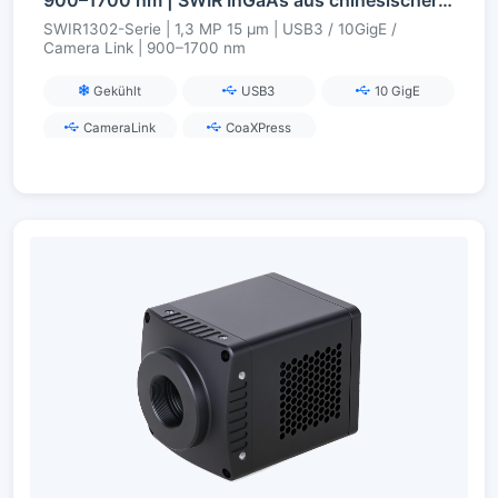
900–1700 nm | SWIR InGaAs aus chinesischer Fertigung | 1,3 MP | USB3 / 10GigE / Camera Link | Gekühlt | SWIR-Kamera
SWIR1302-Serie | 1,3 MP 15 µm | USB3 / 10GigE /
Camera Link | 900–1700 nm
Gekühlt
USB3
10 GigE
CameraLink
CoaXPress