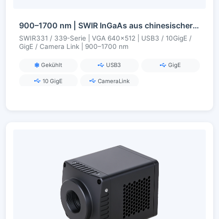
900–1700 nm | SWIR InGaAs aus chinesischer Fertigung | VGA 0,33 MP | USB3 / 10GigE / GigE / Camera Link | Gekühlt / Ungekühlt | SWIR-Kamera
SWIR331 / 339-Serie | VGA 640×512 | USB3 / 10GigE /
GigE / Camera Link | 900–1700 nm
Gekühlt
USB3
GigE
10 GigE
CameraLink