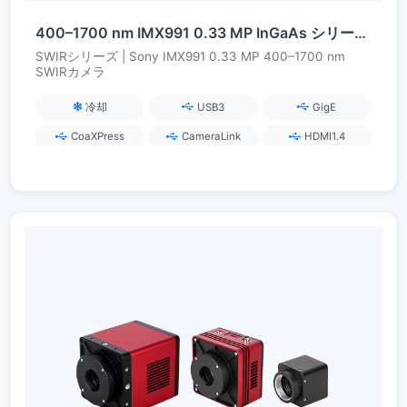
400–1700 nm IMX991 0.33 MP InGaAs シリーズ SWIR カメラ
SWIRシリーズ | Sony IMX991 0.33 MP 400–1700 nm
SWIRカメラ
冷却
USB3
GigE
CoaXPress
CameraLink
HDMI1.4