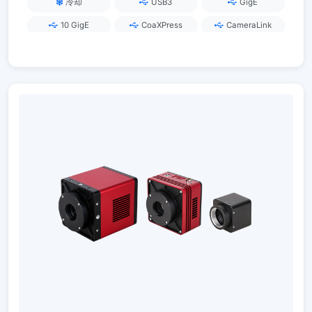
冷却
USB3
GigE
10 GigE
CoaXPress
CameraLink