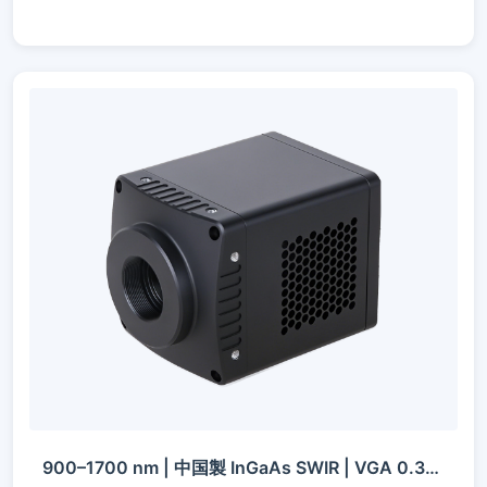
900–1700 nm | 中国製 InGaAs SWIR | VGA 0.33 MP | USB3 / 10GigE / GigE / Camera Link | 冷却 / 非冷却 | SWIRカメラ