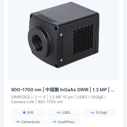
900–1700 nm | 中国製 InGaAs SWIR | 1.3 MP | USB3 / 10GigE / Camera Link | 冷却 | SWIRカメラ
SWIR1302シリーズ | 1.3 MP 15 µm | USB3 / 10GigE /
Camera Link | 900–1700 nm
冷却
USB3
10 GigE
CameraLink
CoaXPress