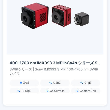
400–1700 nm IMX993 3 MP InGaAs シリーズ SWIR カメラ
SWIRシリーズ | Sony IMX993 3 MP 400–1700 nm SWIR
カメラ
冷却
USB3
GigE
10 GigE
CoaXPress
CameraLink