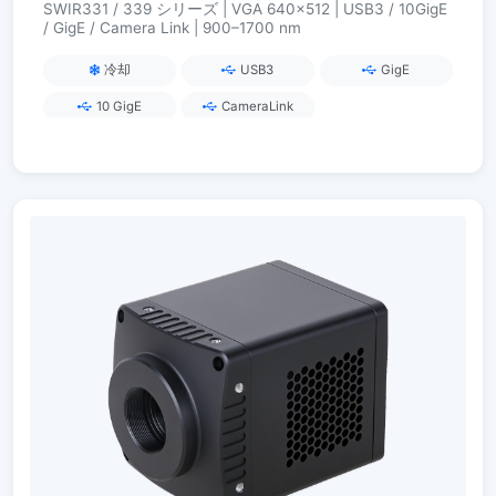
SWIR331 / 339 シリーズ | VGA 640×512 | USB3 / 10GigE
/ GigE / Camera Link | 900–1700 nm
冷却
USB3
GigE
10 GigE
CameraLink