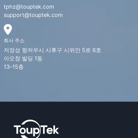
tphz@touptek.com
support@touptek.com
회사 주소
저장성 항저우시 시후구 시위안 5로 6호
아오창 빌딩 1동
13–15층