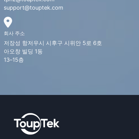
support@touptek.com
회사 주소
저장성 항저우시 시후구 시위안 5로 6호
아오창 빌딩 1동
13–15층