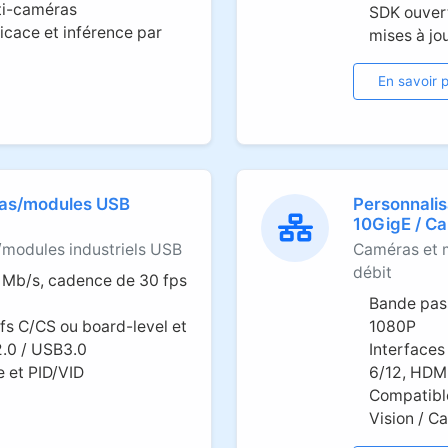
ti-caméras
SDK ouvert
cace et inférence par
mises à jo
En savoir p
ras/modules USB
Personnalis
10GigE / C
/modules industriels USB
Caméras et m
débit
 Mb/s, cadence de 30 fps
Bande pas
ifs C/CS ou board-level et
1080P
2.0 / USB3.0
Interfaces
 et PID/VID
6/12, HDMI
Compatibl
Vision / C