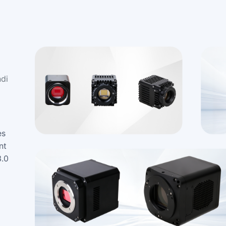
di
es
nt
3.0