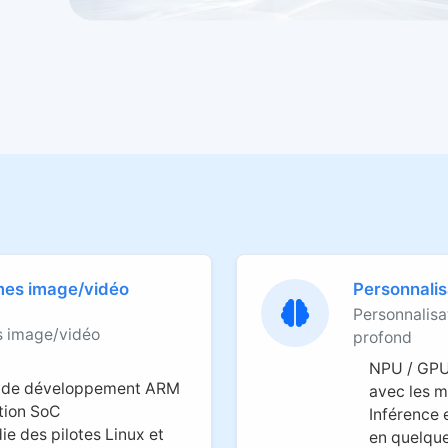
mes image/vidéo
Personnalis
Personnalisa
s image/vidéo
profond
NPU / GPU
es de développement ARM
avec les 
ation SoC
Inférence 
ie des pilotes Linux et
en quelqu