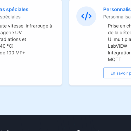
as spéciales
Personnalisa
 spéciales
Personnalisat
ute vitesse, infrarouge à
Prise en c
magerie UV
de la déte
radiations et
UI multipl
−40 °C)
LabVIEW
 de 100 MP+
Intégratio
MQTT
En savoir p