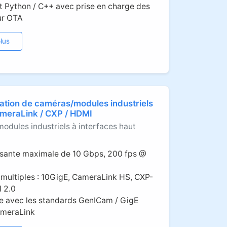
 Python / C++ avec prise en charge des
ur OTA
lus
ation de caméras/modules industriels
ameraLink / CXP / HDMI
odules industriels à interfaces haut
sante maximale de 10 Gbps, 200 fps @
 multiples : 10GigE, CameraLink HS, CXP-
 2.0
e avec les standards GenICam / GigE
ameraLink