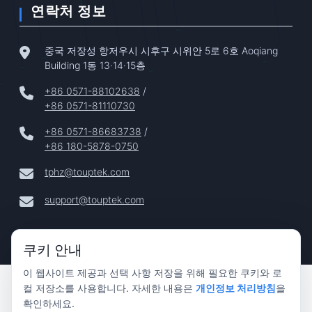
연락처 정보
중국 저장성 항저우시 시후구 시위안 5로 6호 Aoqiang
Building 1동 13·14·15층
+86 0571-88102638
/
+86 0571-81110730
+86 0571-86683738
/
+86 180-5878-0750
tphz@touptek.com
support@touptek.com
쿠키 안내
이 웹사이트 제공과 선택 사항 저장을 위해 필요한 쿠키와 로
Copyright © 2024–2026 Hangzhou ToupTek Photonics Co.,
컬 저장소를 사용합니다. 자세한 내용은
개인정보 처리방침
을
Ltd. 모든 권리 보유 |
확인하세요.