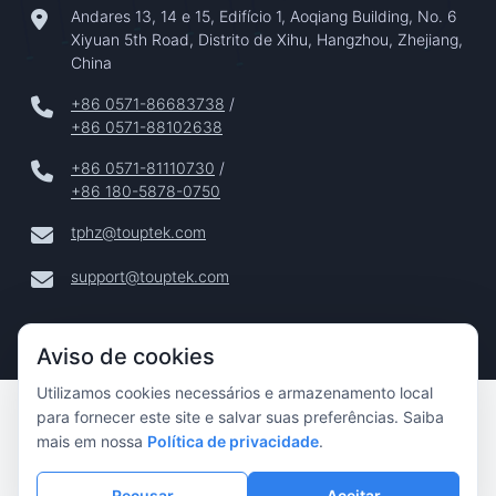
Andares 13, 14 e 15, Edifício 1, Aoqiang Building, No. 6
Xiyuan 5th Road, Distrito de Xihu, Hangzhou, Zhejiang,
China
+86 0571-86683738
/
+86 0571-88102638
+86 0571-81110730
/
+86 180-5878-0750
tphz@touptek.com
support@touptek.com
Aviso de cookies
Utilizamos cookies necessários e armazenamento local
Copyright © 2024–2026 Hangzhou ToupTek Photonics Co.,
para fornecer este site e salvar suas preferências. Saiba
Ltd. Todos Os Direitos Reservados |
mais em nossa
Política de privacidade
.
Privacidade
|
Recusar
Aceitar