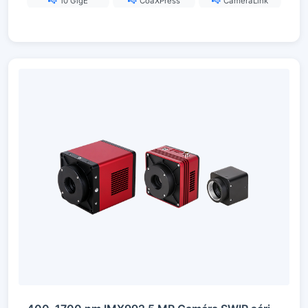
10 GigE
CoaXPress
CameraLink