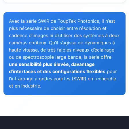
Avec la série SWIR de ToupTek Photonics, il n’est
plus nécessaire de choisir entre résolution et
cadence d’images ni d’utiliser des systèmes à deux
caméras coûteux. Qu’il s’agisse de dynamiques à
haute vitesse, de très faibles niveaux d’éclairage
ou de spectroscopie large bande, la série offre
une sensibilité plus élevée, davantage
d’interfaces et des configurations flexibles
pour
l’infrarouge à ondes courtes (SWIR) en recherche
et en industrie.