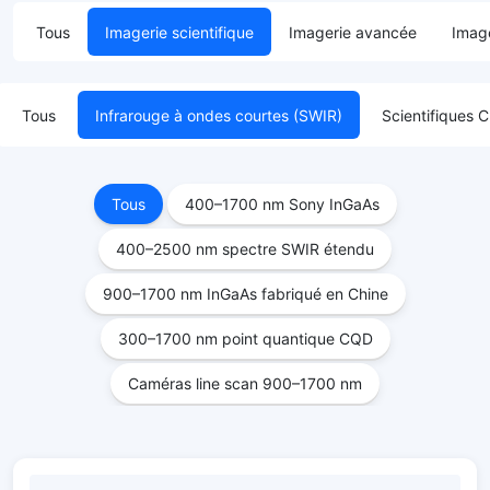
Tous
Imagerie scientifique
Imagerie avancée
Image
Tous
Infrarouge à ondes courtes (SWIR)
Scientifique
Tous
400–1700 nm Sony InGaAs
400–2500 nm spectre SWIR étendu
900–1700 nm InGaAs fabriqué en Chine
300–1700 nm point quantique CQD
Caméras line scan 900–1700 nm