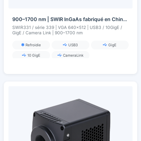
900–1700 nm | SWIR InGaAs fabriqué en Chine | VGA 0,33 MP | USB3 / 10GigE / GigE / Camera Link | Réfrigéré/Non Réfrigéré | Caméra SWIR
SWIR331 / série 339 | VGA 640×512 | USB3 / 10GigE /
GigE / Camera Link | 900–1700 nm
Refroidie
USB3
GigE
10 GigE
CameraLink