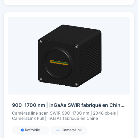
900–1700 nm | InGaAs SWIR fabriqué en Chine | line scan 2048 pixels | CameraLink Full | refroidi
Caméras line scan SWIR 900–1700 nm | 2048 pixels |
CameraLink Full | InGaAs fabriqué en Chine
Refroidie
CameraLink