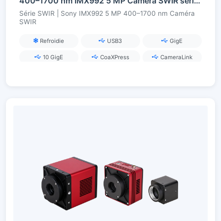
400–1700 nm IMX992 5 MP Caméra SWIR série InGaAs
Série SWIR | Sony IMX992 5 MP 400–1700 nm Caméra
SWIR
Refroidie
USB3
GigE
10 GigE
CoaXPress
CameraLink