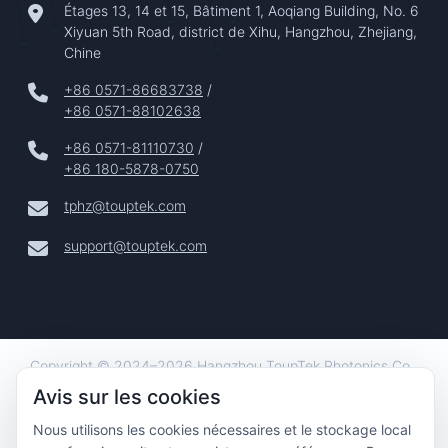
Étages 13, 14 et 15, Bâtiment 1, Aoqiang Building, No. 6
Xiyuan 5th Road, district de Xihu, Hangzhou, Zhejiang,
Chine
+86 0571-86683738
/
+86 0571-88102638
+86 0571-81110730
/
+86 180-5878-0750
tphz@touptek.com
support@touptek.com
Copyright © 2024–2026 Hangzhou ToupTek Photonics Co.,
Ltd. Tous Droits Réservés |
Avis sur les cookies
Confidentialité
Nous utilisons les cookies nécessaires et le stockage local
|