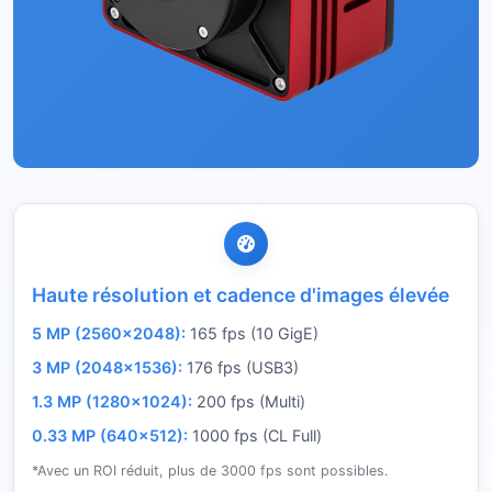
Haute résolution et cadence d'images élevée
5 MP (2560×2048):
165 fps (10 GigE)
3 MP (2048×1536):
176 fps (USB3)
1.3 MP (1280×1024):
200 fps (Multi)
0.33 MP (640×512):
1000 fps (CL Full)
*Avec un ROI réduit, plus de 3000 fps sont possibles.