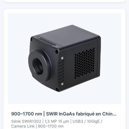
900–1700 nm | SWIR InGaAs fabriqué en Chine | 1,3 MP | USB3 / 10GigE / Camera Link | Réfrigéré | Caméra SWIR
Série SWIR1302 | 1,3 MP 15 µm | USB3 / 10GigE /
Camera Link | 900–1700 nm