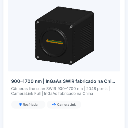
900–1700 nm | InGaAs SWIR fabricado na China | line scan 2048 pixels | CameraLink Full | resfriada
Câmeras line scan SWIR 900–1700 nm | 2048 pixels |
CameraLink Full | InGaAs fabricado na China
Resfriada
CameraLink