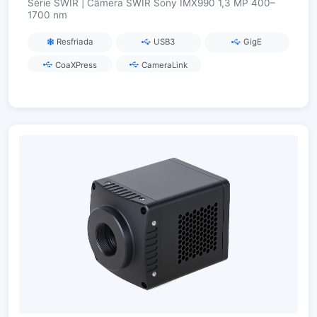
Série SWIR | Câmera SWIR Sony IMX990 1,3 MP 400–
1700 nm
Resfriada
USB3
GigE
CoaXPress
CameraLink