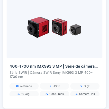
400–1700 nm IMX993 3 MP | Série de câmeras SWIR InGaAs
Série SWIR | Câmera SWIR Sony IMX993 3 MP 400–
1700 nm
Resfriada
USB3
GigE
10 GigE
CoaXPress
CameraLink