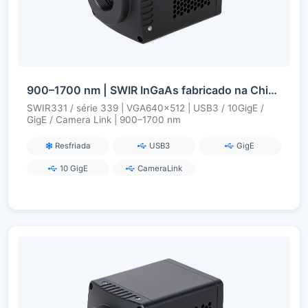
900–1700 nm | SWIR InGaAs fabricado na China | VGA 0,33 MP | USB3 / 10GigE / GigE / Camera Link | Refrigerado / Não Refrigerado | Câmera SWIR
SWIR331 / série 339 | VGA640×512 | USB3 / 10GigE /
GigE / Camera Link | 900–1700 nm
Resfriada
USB3
GigE
10 GigE
CameraLink