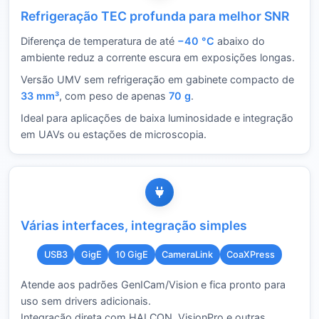
Refrigeração TEC profunda para melhor SNR
Diferença de temperatura de até
−40 °C
abaixo do
ambiente reduz a corrente escura em exposições longas.
Versão UMV sem refrigeração em gabinete compacto de
33 mm³
, com peso de apenas
70 g
.
Ideal para aplicações de baixa luminosidade e integração
em UAVs ou estações de microscopia.
Várias interfaces, integração simples
USB3
GigE
10 GigE
CameraLink
CoaXPress
Atende aos padrões GenICam/Vision e fica pronto para
uso sem drivers adicionais.
Integração direta com HALCON, VisionPro e outras