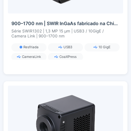
900–1700 nm | SWIR InGaAs fabricado na China | 1,3 MP | USB3 / 10GigE / Camera Link | Refrigerado | Câmera SWIR
Série SWIR1302 | 1,3 MP 15 µm | USB3 / 10GigE /
Camera Link | 900–1700 nm
Resfriada
USB3
10 GigE
CameraLink
CoaXPress