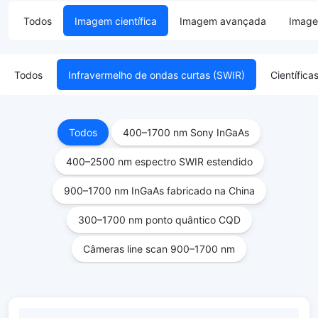
Todos
Imagem científica
Imagem avançada
Image
Todos
Infravermelho de ondas curtas (SWIR)
Científi
Todos
400–1700 nm Sony InGaAs
400–2500 nm espectro SWIR estendido
900–1700 nm InGaAs fabricado na China
300–1700 nm ponto quântico CQD
Câmeras line scan 900–1700 nm