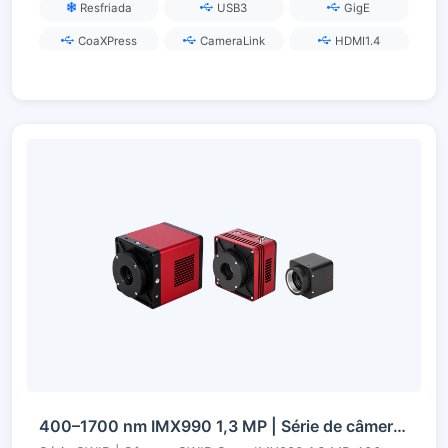
Resfriada
USB3
GigE
CoaXPress
CameraLink
HDMI1.4
400–1700 nm IMX990 1,3 MP | Série de câmeras SWIR InGaAs