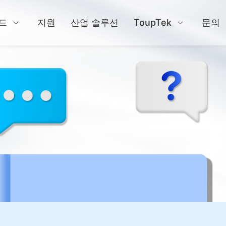
드
지원
산업 솔루션
ToupTek
문의