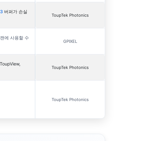
R3
버퍼가 손실
ToupTek Photonics
스캔에 사용할 수
GPIXEL
oupView,
ToupTek Photonics
ToupTek Photonics