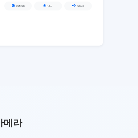
sCMOS
냉각
USB3
 카메라