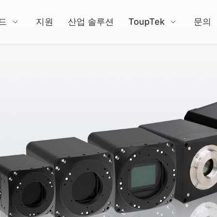
드
지원
산업 솔루션
ToupTek
문의