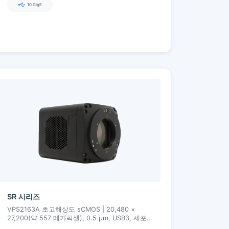
10 GigE
SR 시리즈
VPS2163A 초고해상도 sCMOS | 20,480 ×
27,200(약 557 메가픽셀), 0.5 µm, USB3, 세포
학/조직학/웨이퍼 결함 등 초고정밀 이미징용