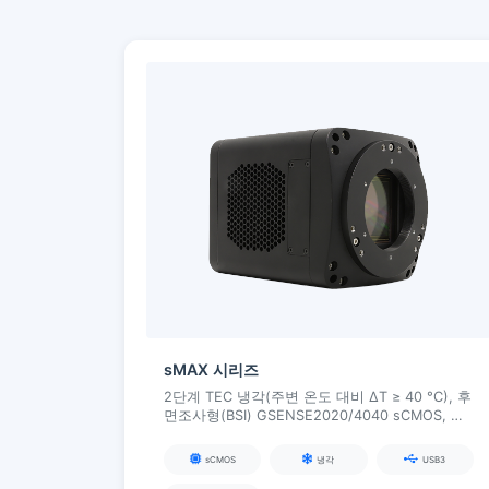
sMAX 시리즈
2단계 TEC 냉각(주변 온도 대비 ΔT ≥ 40 °C), 후
면조사형(BSI) GSENSE2020/4040 sCMOS, 높
은 양자 효율(최대 95 % @ 560 nm), 최대 4096
× 4096 해상도, 형광/분광/천문/유전체 시퀀싱
sCMOS
냉각
USB3
및 기타 저조도 응용 분야에 적합