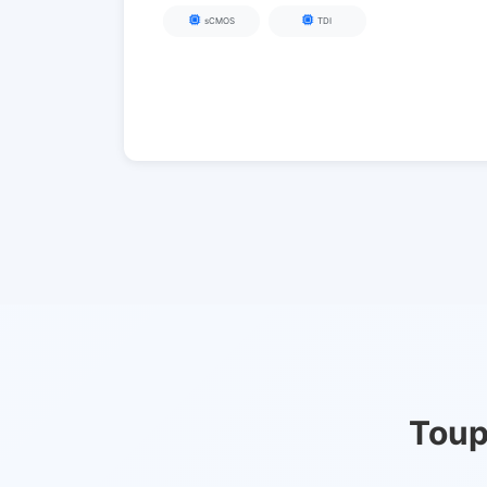
sCMOS
TDI
Tou