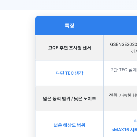
특징
GSENSE202
고QE 후면 조사형 센서
까
2단 TEC 
다단 TEC 냉각
전환 가능한 HC
넓은 동적 범위 / 낮은 노이즈
넓은 해상도 범위
sMAX16 시