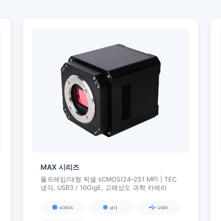
MAX 시리즈
풀프레임/대형 픽셀 sCMOS(24–251 MP) | TEC
냉각, USB3 / 10GigE, 고해상도 과학 카메라
sCMOS
냉각
USB3