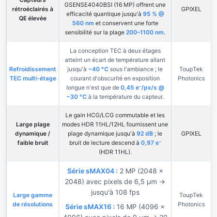
GSENSE4040BSI (16 MP) offrent une
rétroéclairés à
GPIXEL
efficacité quantique jusqu'à
95 % @
QE élevée
560 nm
et conservent une forte
sensibilité sur la plage
200–1100 nm
.
La conception TEC à deux étages
atteint un écart de température allant
Refroidissement
jusqu'à
−40 °C
sous l'ambiance ; le
ToupTek
TEC multi-étage
courant d'obscurité en exposition
Photonics
longue n'est que de
0,45 e⁻/px/s @
−30 °C
à la température du capteur.
Le gain HCG/LCG commutable et les
Large plage
modes HDR 11HL/12HL fournissent une
dynamique /
plage dynamique jusqu'à
92 dB
; le
GPIXEL
faible bruit
bruit de lecture descend à
0,97 e⁻
(HDR 11HL).
Série sMAX04 :
2 MP (2048 ×
2048) avec pixels de 6,5 µm →
jusqu'à 108 fps
Large gamme
ToupTek
de résolutions
Photonics
Série sMAX16 :
16 MP (4096 ×