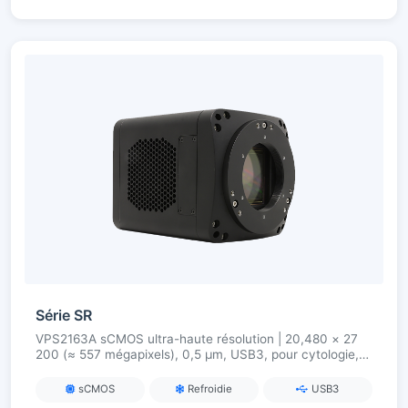
Série SR
VPS2163A sCMOS ultra-haute résolution | 20,480 × 27
200 (≈ 557 mégapixels), 0,5 µm, USB3, pour cytologie,
histologie, défauts de wafers et imagerie de haute
précision
sCMOS
Refroidie
USB3