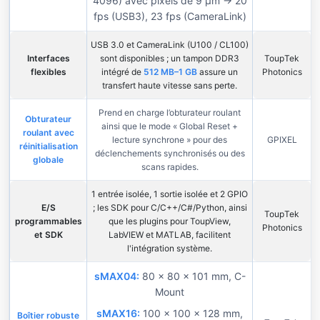
4096) avec pixels de 9 µm → 20
fps (USB3), 23 fps (CameraLink)
USB 3.0 et CameraLink (U100 / CL100)
Interfaces
sont disponibles ; un tampon DDR3
ToupTek
flexibles
intégré de
512 MB–1 GB
assure un
Photonics
transfert haute vitesse sans perte.
Prend en charge l’obturateur roulant
Obturateur
ainsi que le mode « Global Reset +
roulant avec
lecture synchrone » pour des
GPIXEL
réinitialisation
déclenchements synchronisés ou des
globale
scans rapides.
1 entrée isolée, 1 sortie isolée et 2 GPIO
E/S
; les SDK pour C/C++/C#/Python, ainsi
ToupTek
programmables
que les plugins pour ToupView,
Photonics
et SDK
LabVIEW et MATLAB, facilitent
l'intégration système.
sMAX04:
80 × 80 × 101 mm, C-
Mount
sMAX16:
100 × 100 × 128 mm,
Boîtier robuste