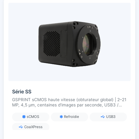
Série SS
GSPRINT sCMOS haute vitesse (obturateur global) | 2–21
MP, 4,5 µm, centaines d'images par seconde, USB3 /
CoaXPress, pour l'imagerie industrielle et scientifique à
grande vitesse
sCMOS
Refroidie
USB3
CoaXPress