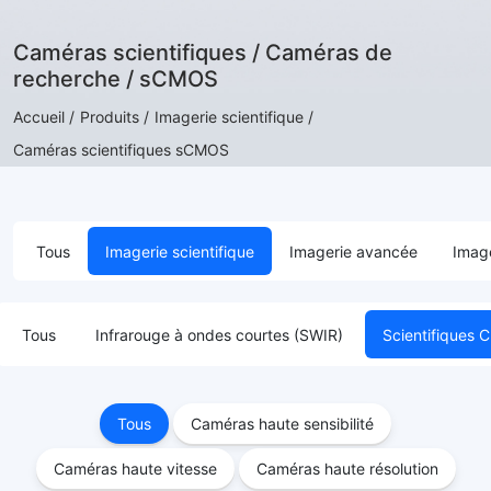
Caméras scientifiques / Caméras de
recherche / sCMOS
Accueil /
Produits /
Imagerie scientifique /
Caméras scientifiques sCMOS
Tous
Imagerie scientifique
Imagerie avancée
Image
Tous
Infrarouge à ondes courtes (SWIR)
Scientifique
Tous
Caméras haute sensibilité
Caméras haute vitesse
Caméras haute résolution