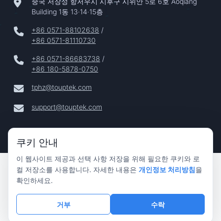
중국 저장성 항저우시 시후구 시위안 5로 6호 Aoqiang
Building 1동 13·14·15층
+86 0571-88102638
/
+86 0571-81110730
+86 0571-86683738
/
+86 180-5878-0750
tphz@touptek.com
support@touptek.com
쿠키 안내
이 웹사이트 제공과 선택 사항 저장을 위해 필요한 쿠키와 로
Copyright © 2024–2026 Hangzhou ToupTek Photonics Co.,
컬 저장소를 사용합니다. 자세한 내용은
개인정보 처리방침
을
Ltd. 모든 권리 보유 |
확인하세요.
개인정보 보호
|
거부
수락
법적 고지