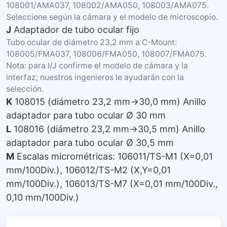
108001/AMA037, 108002/AMA050, 108003/AMA075.
Seleccione según la cámara y el modelo de microscopio.
J
Adaptador de tubo ocular fijo
Tubo ocular de diámetro 23,2 mm a C-Mount:
108005/FMA037, 108006/FMA050, 108007/FMA075.
Nota: para I/J confirme el modelo de cámara y la
interfaz; nuestros ingenieros le ayudarán con la
selección.
K
108015 (diámetro 23,2 mm→30,0 mm) Anillo
adaptador para tubo ocular Ø 30 mm
L
108016 (diámetro 23,2 mm→30,5 mm) Anillo
adaptador para tubo ocular Ø 30,5 mm
M
Escalas micrométricas: 106011/TS-M1 (X=0,01
mm/100Div.), 106012/TS-M2 (X,Y=0,01
mm/100Div.), 106013/TS-M7 (X=0,01 mm/100Div.,
0,10 mm/100Div.)