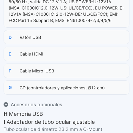
50/60 Hz, salida DC 12 V 1 A; US POWER-U-12V1A
(MSA-C1000IC12.0-12W-US: UL/CE/FCC), EU POWER-E-
12V1A (MSA-C10001C12.0-12W-DE: UL/CE/FCC); EMI:
FCC Part 15 Subpart B; EMS: EN61000-4-2/3/4/5/6
D
Ratón USB
E
Cable HDMI
F
Cable Micro-USB
G
CD (controladores y aplicaciones, Ø12 cm)
Accesorios opcionales
H
Memoria USB
I
Adaptador de tubo ocular ajustable
Tubo ocular de diámetro 23,2 mm a C-Mount: