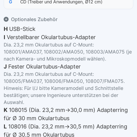
G
CD (Treiber und Anwendungen, Ø12 cm)
Optionales Zubehör
H
USB-Stick
I
Verstellbarer Okulartubus-Adapter
Dia. 23,2 mm Okulartubus auf C-Mount:
108001/AMA037, 108002/AMA050, 108003/AMA075 (je
nach Kamera- und Mikroskopmodell wählen).
J
Fester Okulartubus-Adapter
Dia. 23,2 mm Okulartubus auf C-Mount:
108005/FMA037, 108006/FMA050, 108007/FMA075.
Hinweis: Für I/J bitte Kameramodell und Schnittstelle
bestätigen; unsere Ingenieure unterstützen bei der
Auswahl.
K
108015 (Dia. 23,2 mm→30,0 mm) Adapterring
für Ø 30 mm Okulartubus
L
108016 (Dia. 23,2 mm→30,5 mm) Adapterring
für Ø 30,5 mm Okulartubus