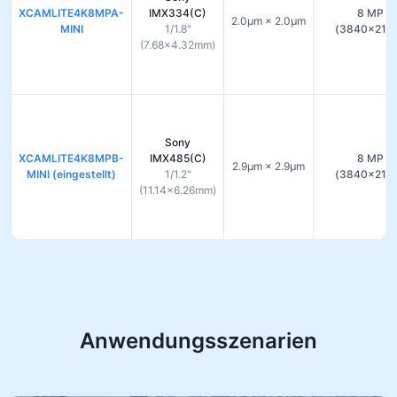
XCAMLITE4K8MPA-
IMX334(C)
8 MP
2.0µm × 2.0µm
MINI
1/1.8"
(3840×216
(7.68×4.32mm)
Sony
XCAMLITE4K8MPB-
IMX485(C)
8 MP
2.9µm × 2.9µm
MINI (eingestellt)
1/1.2"
(3840×216
(11.14×6.26mm)
Anwendungsszenarien