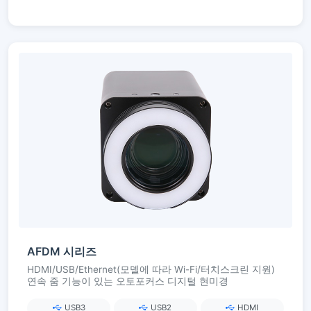
AFDM 시리즈
HDMI/USB/Ethernet(모델에 따라 Wi-Fi/터치스크린 지원)
연속 줌 기능이 있는 오토포커스 디지털 현미경
USB3
USB2
HDMI