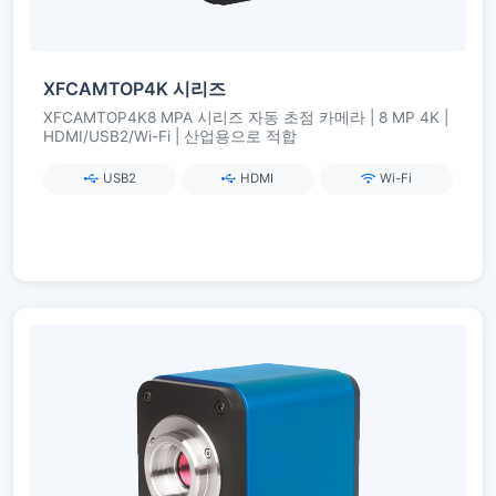
XFCAMTOP4K 시리즈
XFCAMTOP4K8 MPA 시리즈 자동 초점 카메라 | 8 MP 4K |
HDMI/USB2/Wi-Fi | 산업용으로 적합
USB2
HDMI
Wi-Fi