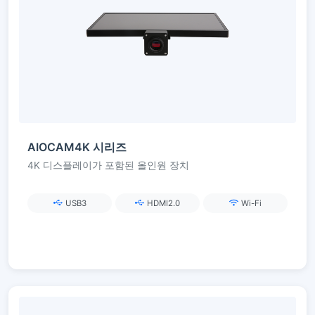
AIOCAM4K 시리즈
4K 디스플레이가 포함된 올인원 장치
USB3
HDMI2.0
Wi-Fi