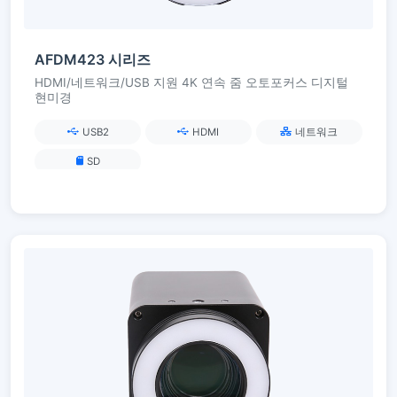
AFDM423 시리즈
HDMI/네트워크/USB 지원 4K 연속 줌 오토포커스 디지털
현미경
USB2
HDMI
네트워크
SD