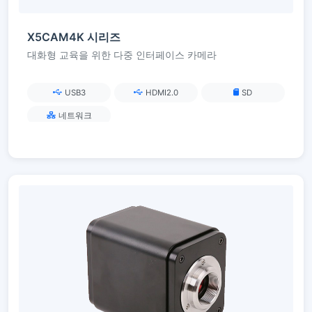
X5CAM4K 시리즈
대화형 교육을 위한 다중 인터페이스 카메라
USB3
HDMI2.0
SD
네트워크