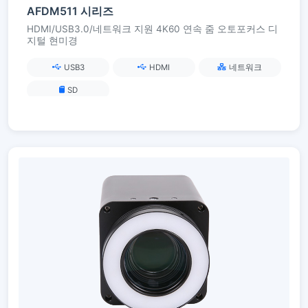
AFDM511 시리즈
HDMI/USB3.0/네트워크 지원 4K60 연속 줌 오토포커스 디
지털 현미경
USB3
HDMI
네트워크
SD