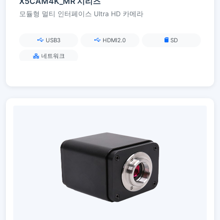
X5CAM4K_MR 시리즈
모듈형 멀티 인터페이스 Ultra HD 카메라
USB3
HDMI2.0
SD
네트워크