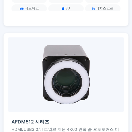
네트워크
SD
터치스크린
AFDM512 시리즈
HDMI/USB3.0/네트워크 지원 4K60 연속 줌 오토포커스 디