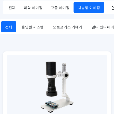
전체
과학 이미징
고급 이미징
지능형 이미징
전체
올인원 시스템
오토포커스 카메라
멀티 인터페이