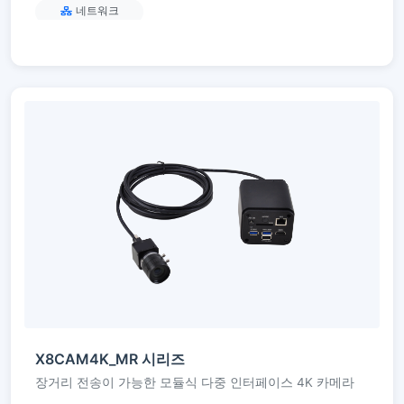
네트워크
X8CAM4K_MR 시리즈
장거리 전송이 가능한 모듈식 다중 인터페이스 4K 카메라