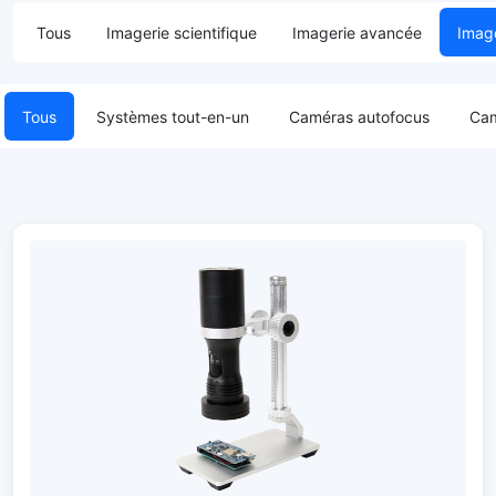
Tous
Imagerie scientifique
Imagerie avancée
Image
Tous
Systèmes tout-en-un
Caméras autofocus
Cam