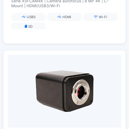
Série X5FCAM4K | Caméra autofocus | 8 MP 4K | C-
Mount | HDMI/USB3/Wi-Fi
USB3
HDMI
Wi-Fi
SD