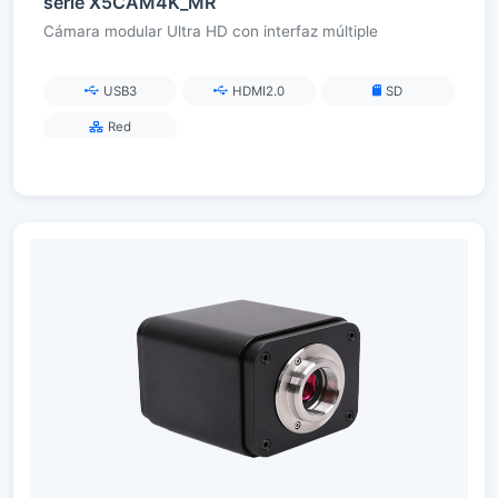
serie X5CAM4K_MR
Cámara modular Ultra HD con interfaz múltiple
USB3
HDMI2.0
SD
Red