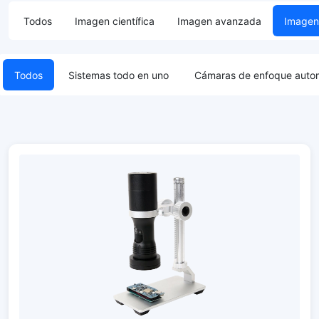
Todos
Imagen científica
Imagen avanzada
Imagen 
Todos
Sistemas todo en uno
Cámaras de enfoque auto