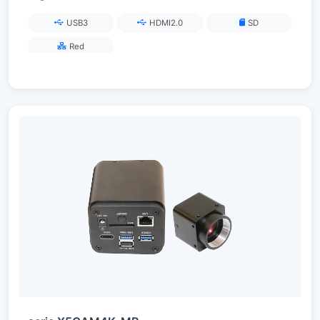
USB3
HDMI2.0
SD
Red