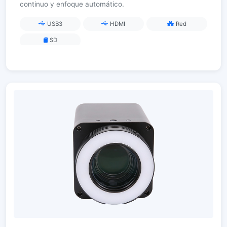
continuo y enfoque automático.
USB3
HDMI
Red
SD