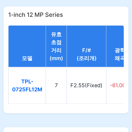
1-inch 12 MP Series
유효
초점
거리
F/#
광학
모델
(mm)
(조리개)
왜곡
TPL-
7
F2.55(Fixed)
-61.00%
0725FL12M