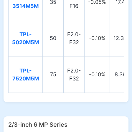
35
-0.05%
17.4°
3514M5M
F16
TPL-
F2.0-
50
-0.10%
12.36°
5020M5M
F32
TPL-
F2.0-
75
-0.10%
8.36°
7520M5M
F32
2/3-inch 6 MP Series