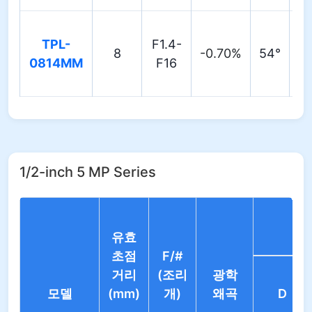
TPL-
F1.4-
8
-0.70%
54°
43
0814MM
F16
1/2-inch 5 MP Series
유효
초점
F/#
거리
(조리
광학
모델
(mm)
개)
왜곡
D