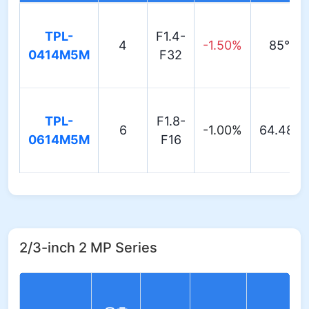
TPL-
F1.4-
4
-1.50%
85°
0414M5M
F32
TPL-
F1.8-
6
-1.00%
64.48°
0614M5M
F16
2/3-inch 2 MP Series