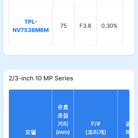
TPL-
75
F3.8
0.30%
—
NV7538M6M
2/3-inch 10 MP Series
유효
초점
거리
F/#
광학
모델
(mm)
(조리개)
왜곡