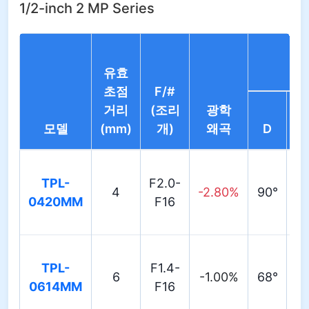
1/2-inch 2 MP Series
유효
초점
F/#
거리
(조리
광학
모델
(mm)
개)
왜곡
D
TPL-
F2.0-
4
-2.80%
90°
77
0420MM
F16
TPL-
F1.4-
6
-1.00%
68°
56
0614MM
F16