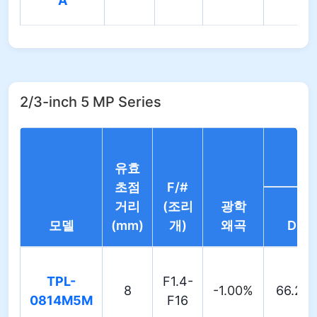
A
2/3-inch 5 MP Series
유효
초점
F/#
거리
(조리
광학
모델
(mm)
개)
왜곡
D
TPL-
F1.4-
8
-1.00%
66.2°
0814M5M
F16