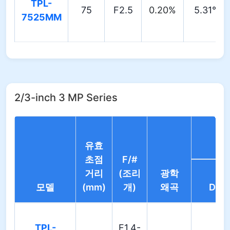
TPL-
75
F2.5
0.20%
5.31°
7525MM
2/3-inch 3 MP Series
유효
초점
F/#
거리
(조리
광학
모델
(mm)
개)
왜곡
D
TPL-
F1.4-