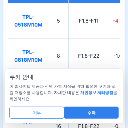
TPL-
5
F1.8-F11
-4.20
0518M10M
TPL-
8
F1.8-F22
-1.00
0818M10M
쿠키 안내
이 웹사이트 제공과 선택 사항 저장을 위해 필요한 쿠키와 로
TPL-
12
F1.8-F32
-0.42
컬 저장소를 사용합니다. 자세한 내용은
개인정보 처리방침
을
1218M10M
확인하세요.
거부
수락
TPL-
16
F1.8-F22
-0.20