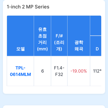
1-inch 2 MP Series
유효
초점
F/#
거리
(조리
광학
모델
(mm)
개)
왜곡
D
TPL-
F1.4-
6
-19.00%
112°
0614MLM
F32