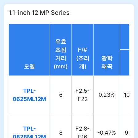
1.1-inch 12 MP Series
유효
초점
F/#
거리
(조리
광학
모델
(mm)
개)
왜곡
D
TPL-
F2.5-
6
0.23%
107.3
0625ML12M
F22
TPL-
F2.8-
8
-0.47%
93.8
0828ML12M
F16