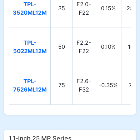
TPL-
F2.0-
35
0.15%
25.2
3520ML12M
F22
TPL-
F2.2-
50
0.10%
16.1
5022ML12M
F22
TPL-
F2.6-
75
-0.35%
7.53
7526ML12M
F32
1.1-inch 25 MP Series