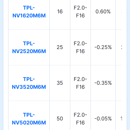
TPL-
F2.0-
16
0.60%
36.
NV1620M6M
F16
TPL-
F2.0-
25
-0.25%
22.
NV2520M6M
F16
TPL-
F2.0-
35
-0.35%
17
NV3520M6M
F16
TPL-
F2.0-
50
-0.05%
10.
NV5020M6M
F16