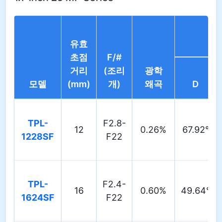
유효
초점
F/#
거리
(조리
광학
모델
(mm)
개)
왜곡
D
TPL-
F2.8-
12
0.26%
67.92°
1228SF
F22
TPL-
F2.4-
16
0.60%
49.64°
1624SF
F22