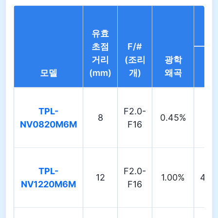
유효
초점
F/#
거리
(조리
광학
모델
(mm)
개)
왜곡
D
TPL-
F2.0-
8
0.45%
69
NV0820M6M
F16
TPL-
F2.0-
12
1.00%
48.
NV1220M6M
F16