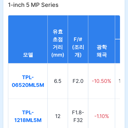
1-inch 5 MP Series
유효
초점
F/#
거리
(조리
광학
모델
(mm)
개)
왜곡
TPL-
6.5
F2.0
-10.50%
106
06520ML5M
TPL-
F1.8-
12
-1.10%
64.
1218ML5M
F32