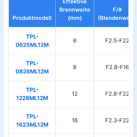
Effektive
Brennweite
F/#
Produktmodell
(mm)
(Blendenwert)
TPL-
6
F2.5-F22
0625ML12M
TPL-
8
F2.8-F16
0828ML12M
TPL-
12
F2.8-F22
1228ML12M
TPL-
16
F2.3-F22
1623ML12M