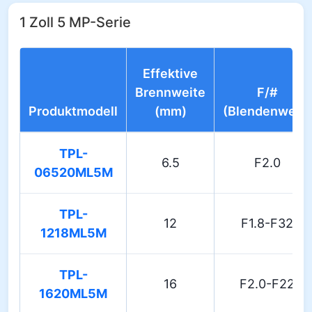
1 Zoll 5 MP-Serie
Effektive
Brennweite
F/#
Produktmodell
(mm)
(Blendenwert)
TPL-
6.5
F2.0
06520ML5M
TPL-
12
F1.8-F32
1218ML5M
TPL-
16
F2.0-F22
1620ML5M