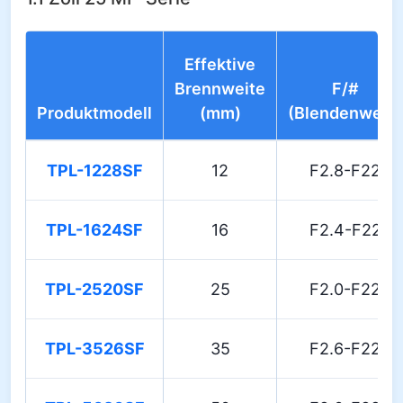
Effektive
Brennweite
F/#
Produktmodell
(mm)
(Blendenwert)
TPL-1228SF
12
F2.8-F22
TPL-1624SF
16
F2.4-F22
TPL-2520SF
25
F2.0-F22
TPL-3526SF
35
F2.6-F22