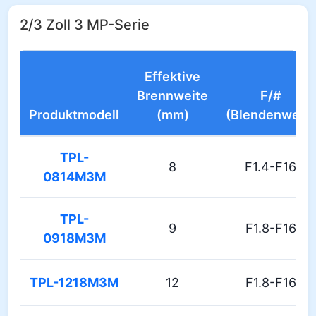
2/3 Zoll 3 MP-Serie
Effektive
Brennweite
F/#
Produktmodell
(mm)
(Blendenwert)
TPL-
8
F1.4-F16
0814M3M
TPL-
9
F1.8-F16
0918M3M
TPL-1218M3M
12
F1.8-F16