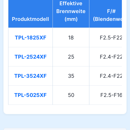
Effektive
Brennweite
F/#
Produktmodell
(mm)
(Blendenwert)
TPL-1825XF
18
F2.5-F22
TPL-2524XF
25
F2.4-F22
TPL-3524XF
35
F2.4-F22
TPL-5025XF
50
F2.5-F16