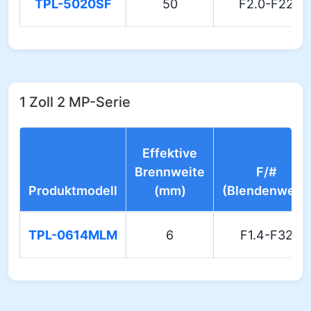
TPL-5020SF
50
F2.0-F22
1 Zoll 2 MP-Serie
Effektive
Brennweite
F/#
Produktmodell
(mm)
(Blendenwert)
TPL-0614MLM
6
F1.4-F32