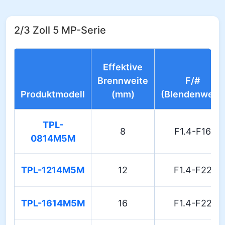
2/3 Zoll 5 MP-Serie
Effektive
Brennweite
F/#
Produktmodell
(mm)
(Blendenwert)
TPL-
8
F1.4-F16
0814M5M
TPL-1214M5M
12
F1.4-F22
TPL-1614M5M
16
F1.4-F22