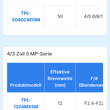
TPL-
50
4/5.6/8/11
5040CM10M
4/3 Zoll 5 MP-Serie
Effektive
Brennweite
F/#
Produktmodell
(mm)
(Blendenwert)
TPL-
12
F2.4-F22
1224MX5M