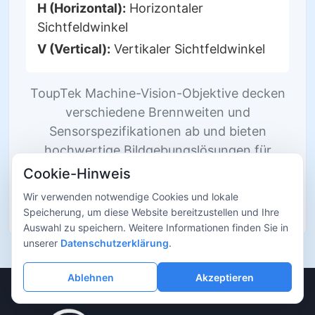
H (Horizontal):
Horizontaler
Sichtfeldwinkel
V (Vertical):
Vertikaler Sichtfeldwinkel
ToupTek Machine-Vision-Objektive decken
verschiedene Brennweiten und
Sensorspezifikationen ab und bieten
hochwertige Bildgebungslösungen für
industrielle Inspektion,
Cookie-Hinweis
Automatisierungsgeräte, intelligente
Wir verwenden notwendige Cookies und lokale
Erkennung und weitere Anwendungen.
Speicherung, um diese Website bereitzustellen und Ihre
Auswahl zu speichern. Weitere Informationen finden Sie in
unserer
Datenschutzerklärung
.
Ablehnen
Akzeptieren