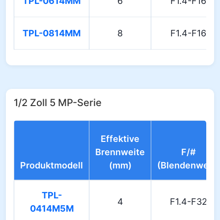
TPL-0614MM
6
F1.4-F16
TPL-0814MM
8
F1.4-F16
1/2 Zoll 5 MP-Serie
Effektive
Brennweite
F/#
Produktmodell
(mm)
(Blendenwert)
TPL-
4
F1.4-F32
0414M5M