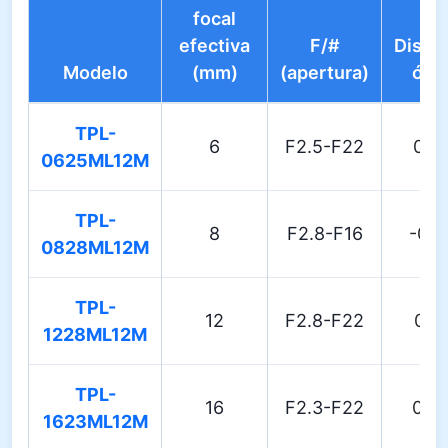
focal
efectiva
F/#
Distor
Modelo
(mm)
(apertura)
ópti
TPL-
6
F2.5-F22
0.2
0625ML12M
TPL-
8
F2.8-F16
-0.
0828ML12M
TPL-
12
F2.8-F22
0.5
1228ML12M
TPL-
16
F2.3-F22
0.4
1623ML12M