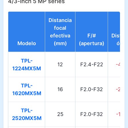
4/3-inch 5 MP series
Distancia
focal
efectiva
F/#
Distor
Modelo
(mm)
(apertura)
ópti
TPL-
12
F2.4-F22
-4.0
1224MX5M
TPL-
16
F2.0-F32
-2.5
1620MX5M
TPL-
25
F2.0-F32
-1.4
2520MX5M