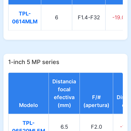
TPL-
6
F1.4-F32
-19.00
0614MLM
1-inch 5 MP series
Distancia
focal
efectiva
F/#
Disto
Modelo
(mm)
(apertura)
ópt
TPL-
6.5
F2.0
-10
06520ML5M