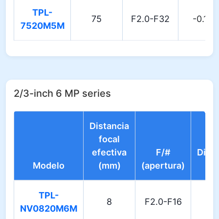
TPL-
75
F2.0-F32
-0.10
7520M5M
2/3-inch 6 MP series
Distancia
focal
efectiva
F/#
Disto
Modelo
(mm)
(apertura)
ópt
TPL-
8
F2.0-F16
0.
NV0820M6M