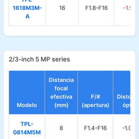
1618M3M-
16
F1.8-F16
-1.98
A
2/3-inch 5 MP series
Distancia
focal
efectiva
F/#
Distors
Modelo
(mm)
(apertura)
óptic
TPL-
8
F1.4-F16
-1.00
0814M5M