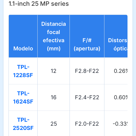
1.1-inch 25 MP series
Distancia
focal
efectiva
F/#
Distorsión
Modelo
(mm)
(apertura)
óptica
TPL-
12
F2.8-F22
0.26%
1228SF
TPL-
16
F2.4-F22
0.60%
1624SF
TPL-
25
F2.0-F22
-0.33%
2520SF