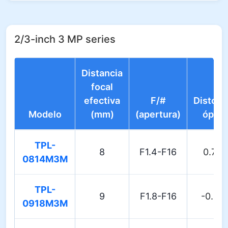
2/3-inch 3 MP series
Distancia
focal
efectiva
F/#
Distors
Modelo
(mm)
(apertura)
óptic
TPL-
8
F1.4-F16
0.70
0814M3M
TPL-
9
F1.8-F16
-0.50
0918M3M