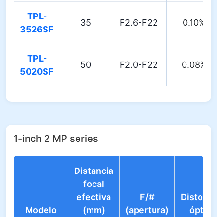
TPL-
35
F2.6-F22
0.10%
3526SF
TPL-
50
F2.0-F22
0.08%
5020SF
1-inch 2 MP series
Distancia
focal
efectiva
F/#
Distorsi
Modelo
(mm)
(apertura)
óptica