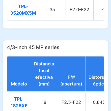
TPL-
35
F2.0-F22
-1.1
3520MX5M
4/3-inch 45 MP series
Distancia
focal
efectiva
F/#
Distorsión
Modelo
(mm)
(apertura)
óptica
TPL-
18
F2.5-F22
0.84%
1825XF