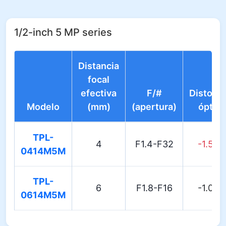
1/2-inch 5 MP series
Distancia
focal
efectiva
F/#
Distorsi
Modelo
(mm)
(apertura)
óptica
TPL-
4
F1.4-F32
-1.50
0414M5M
TPL-
6
F1.8-F16
-1.00
0614M5M