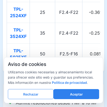
TPL-
25
F2.4-F22
-0.36%
2524XF
TPL-
35
F2.4-F22
-0.25%
3524XF
TPL-
50
F2.5-F16
0.08%
5025XF
Aviso de cookies
Utilizamos cookies necesarias y almacenamiento local
para ofrecer este sitio web y guardar sus preferencias.
Más información en nuestra
Política de privacidad
.
Características del producto
Rechazar
Aceptar
Admite resoluciones desde 1 MP a 10 MP