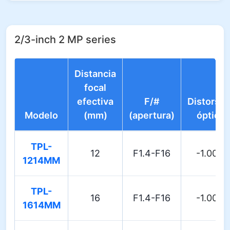
2/3-inch 2 MP series
Distancia
focal
efectiva
F/#
Distorsió
Modelo
(mm)
(apertura)
óptica
TPL-
12
F1.4-F16
-1.00%
1214MM
TPL-
16
F1.4-F16
-1.00%
1614MM