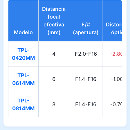
Distancia
focal
efectiva
F/#
Distorsió
Modelo
(mm)
(apertura)
óptica
TPL-
4
F2.0-F16
-2.80%
0420MM
TPL-
6
F1.4-F16
-1.00%
0614MM
TPL-
8
F1.4-F16
-0.70%
0814MM