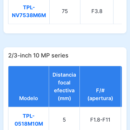
TPL-
75
F3.8
0.
NV7538M6M
2/3-inch 10 MP series
Distancia
focal
efectiva
F/#
Di
Modelo
(mm)
(apertura)
TPL-
5
F1.8-F11
0518M10M