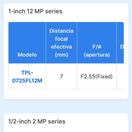
1-inch 12 MP series
Distancia
focal
efectiva
F/#
Dist
Modelo
(mm)
(apertura)
óp
TPL-
7
F2.55(Fixed)
-6
0725FL12M
1/2-inch 2 MP series