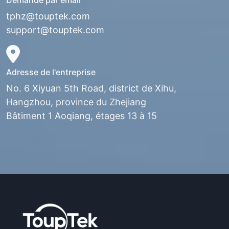
Demande par email
tphz@touptek.com
support@touptek.com
Adresse de l'entreprise
No. 6 Xiyuan 5th Road, district de Xihu,
Hangzhou, province du Zhejiang
Bâtiment 1 Aoqiang, étages 13 à 15