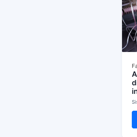
F
A
d
i
Si