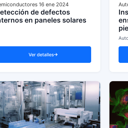
emiconductores
16 ene 2024
Aut
etección de defectos
In
nternos en paneles solares
en
pi
Auto
Ver detalles