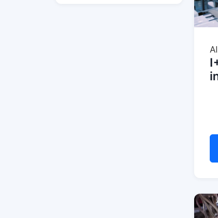
A
I
i