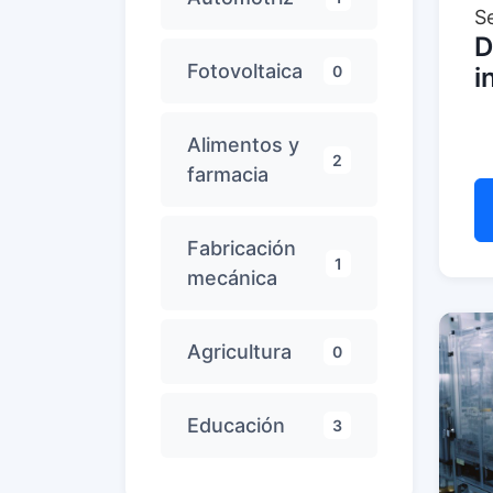
S
D
Fotovoltaica
0
i
Alimentos y
2
farmacia
Fabricación
1
mecánica
Agricultura
0
Educación
3