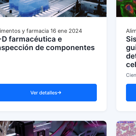
limentos y farmacia
16 ene 2024
Ali
+D farmacéutica e
Si
nspección de componentes
gu
de
ce
Cien
Ver detalles