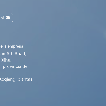
ail
de la empresa
uan 5th Road,
e Xihu,
 provincia de
 Aoqiang, plantas