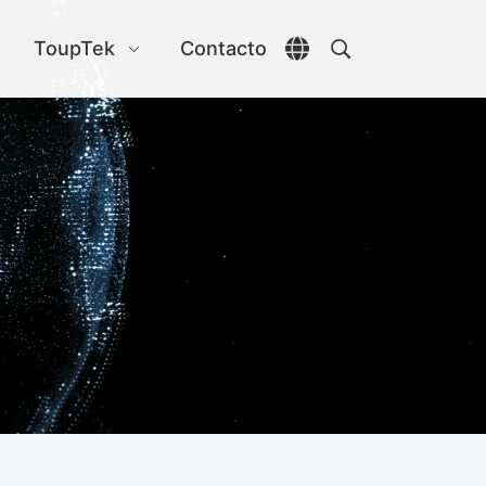
s
ToupTek
Contacto
Abrir selector de id
Abrir búsqueda