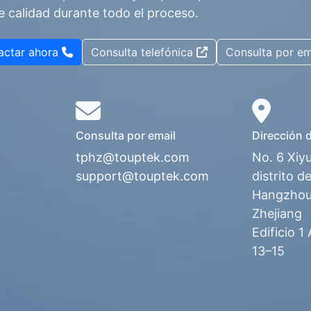
e calidad durante todo el proceso.
actar ahora
Consulta telefónica
Consulta por em
Consulta por email
Dirección 
tphz@touptek.com
No. 6 Xiy
support@touptek.com
distrito d
Hangzhou,
Zhejiang
Edificio 1
13–15