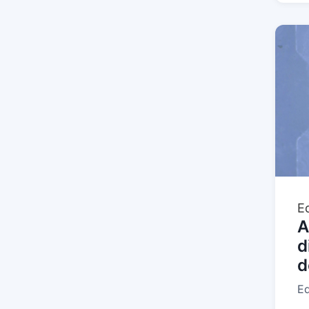
E
A
d
d
Ed