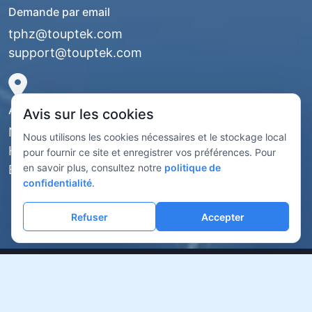
Demande par email
tphz@touptek.com
support@touptek.com
Adresse de l'entreprise
Avis sur les cookies
No. 6 Xiyuan 5th Road, district de Xihu,
Nous utilisons les cookies nécessaires et le stockage local
Hangzhou, province du Zhejiang
pour fournir ce site et enregistrer vos préférences. Pour
en savoir plus, consultez notre
politique de
Bâtiment 1 Aoqiang, étages 13 à 15
confidentialité
.
Refuser
Accepter