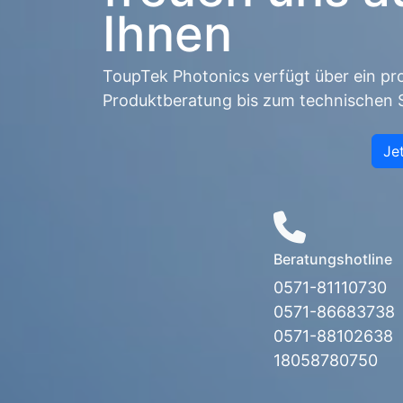
Ihnen
ToupTek Photonics verfügt über ein p
Produktberatung bis zum technischen 
Je
Beratungshotline
0571-81110730
0571-86683738
0571-88102638
18058780750