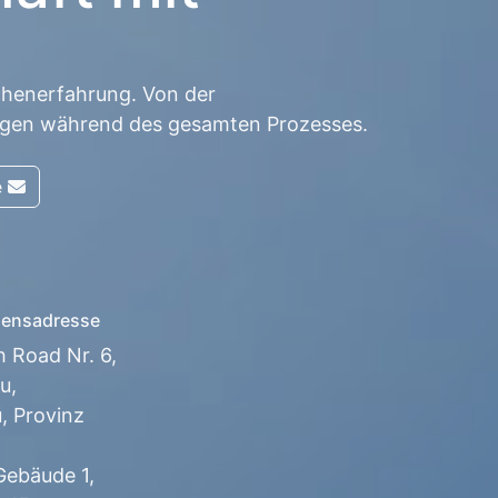
chenerfahrung. Von der
ungen während des gesamten Prozesses.
e
ensadresse
h Road Nr. 6,
u,
 Provinz
ebäude 1,