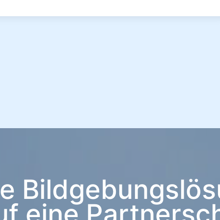
le Bildgebungslös
uf eine Partnersch