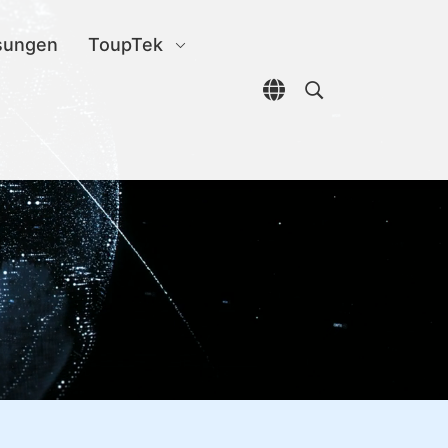
sungen
ToupTek
Sprachauswahl öffn
Open search di