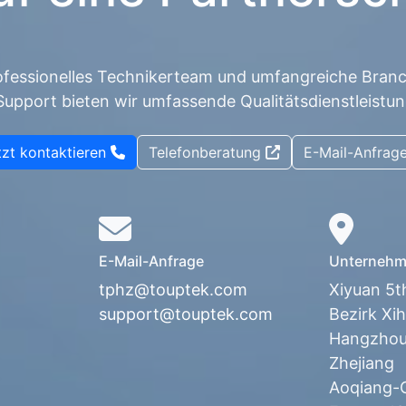
rofessionelles Technikerteam und umfangreiche Bran
Support bieten wir umfassende Qualitätsdienstleist
tzt kontaktieren
Telefonberatung
E-Mail-Anfrag
E-Mail-Anfrage
Unternehm
tphz@touptek.com
Xiyuan 5t
support@touptek.com
Bezirk Xih
Hangzhou,
Zhejiang
Aoqiang-G