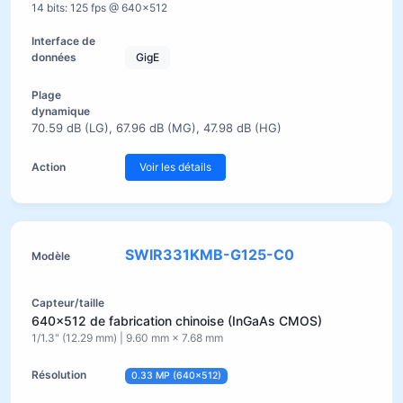
14 bits: 125 fps @ 640×512
GigE
70.59 dB (LG), 67.96 dB (MG), 47.98 dB (HG)
Voir les détails
SWIR331KMB-G125-C0
640×512 de fabrication chinoise (InGaAs CMOS)
1/1.3" (12.29 mm) | 9.60 mm × 7.68 mm
0.33 MP (640×512)