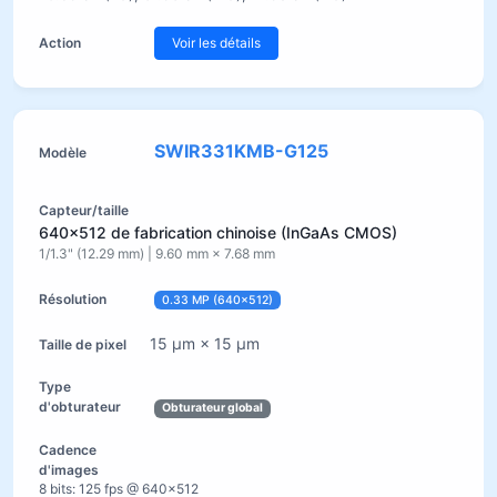
Voir les détails
SWIR331KMB-G125
640×512 de fabrication chinoise (InGaAs CMOS)
1/1.3" (12.29 mm) | 9.60 mm × 7.68 mm
0.33 MP (640×512)
15 µm × 15 µm
Obturateur global
8 bits: 125 fps @ 640×512