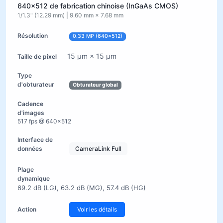
640×512 de fabrication chinoise (InGaAs CMOS)
1/1.3" (12.29 mm) | 9.60 mm × 7.68 mm
0.33 MP (640×512)
15 µm × 15 µm
Obturateur global
517 fps @ 640×512
CameraLink Full
69.2 dB (LG), 63.2 dB (MG), 57.4 dB (HG)
Voir les détails