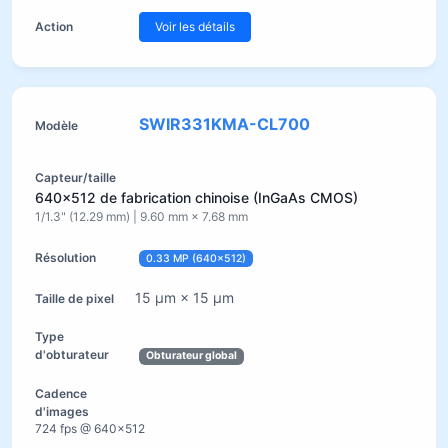
Voir les détails
SWIR331KMA-CL700
640×512 de fabrication chinoise (InGaAs CMOS)
1/1.3" (12.29 mm) | 9.60 mm × 7.68 mm
0.33 MP (640×512)
15 µm × 15 µm
Obturateur global
724 fps @ 640×512