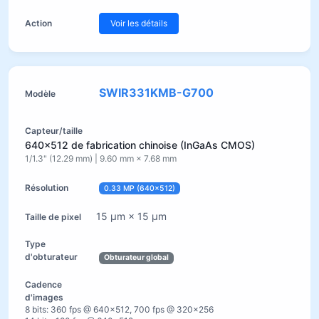
Voir les détails
SWIR331KMB-G700
640×512 de fabrication chinoise (InGaAs CMOS)
1/1.3" (12.29 mm) | 9.60 mm × 7.68 mm
0.33 MP (640×512)
15 µm × 15 µm
Obturateur global
8 bits: 360 fps @ 640×512, 700 fps @ 320×256