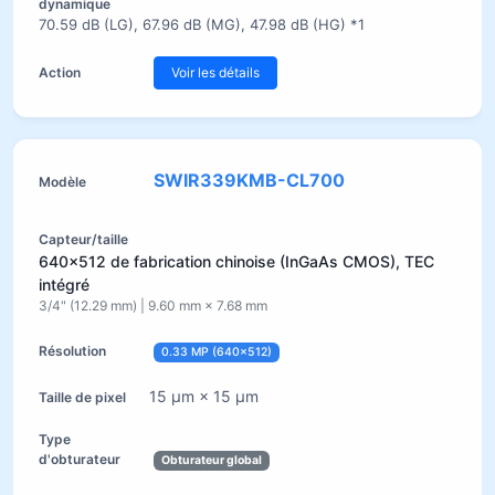
70.59 dB (LG), 67.96 dB (MG), 47.98 dB (HG) *1
Voir les détails
SWIR339KMB-CL700
640×512 de fabrication chinoise (InGaAs CMOS), TEC
intégré
3/4" (12.29 mm) | 9.60 mm × 7.68 mm
0.33 MP (640×512)
15 µm × 15 µm
Obturateur global