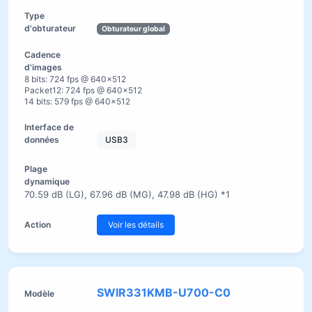
Obturateur global
8 bits: 724 fps @ 640×512
Packet12: 724 fps @ 640×512
14 bits: 579 fps @ 640×512
USB3
70.59 dB (LG), 67.96 dB (MG), 47.98 dB (HG) *1
Voir les détails
SWIR331KMB-U700-C0