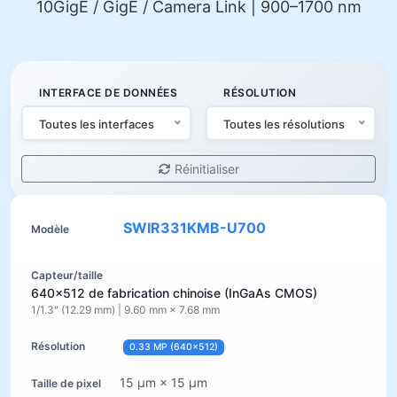
10GigE / GigE / Camera Link | 900–1700 nm
INTERFACE DE DONNÉES
RÉSOLUTION
Toutes les interfaces
Toutes les résolutions
Réinitialiser
SWIR331KMB-U700
640×512 de fabrication chinoise (InGaAs CMOS)
1/1.3" (12.29 mm) | 9.60 mm × 7.68 mm
0.33 MP (640×512)
15 µm × 15 µm