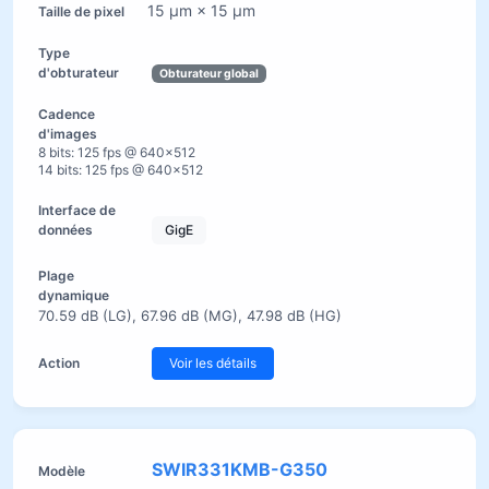
15 µm × 15 µm
Obturateur global
8 bits: 125 fps @ 640×512
14 bits: 125 fps @ 640×512
GigE
70.59 dB (LG), 67.96 dB (MG), 47.98 dB (HG)
Voir les détails
SWIR331KMB-G350