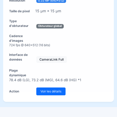
0.33 MP (640×512)
15 µm × 15 µm
Obturateur global
724 fps @ 640×512 (16 bits)
CameraLink Full
78.4 dB (LG), 73.2 dB (MG), 64.6 dB (HG) *1
Voir les détails