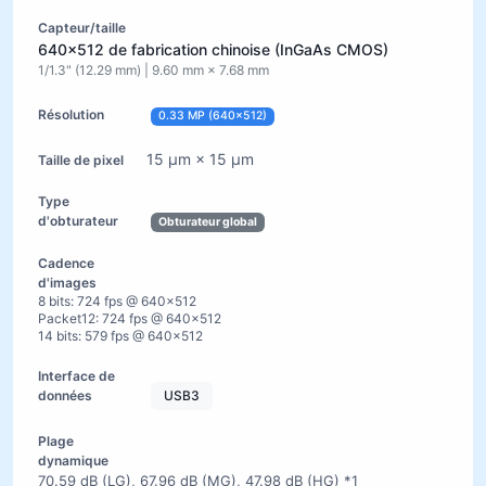
640×512 de fabrication chinoise (InGaAs CMOS)
1/1.3" (12.29 mm) | 9.60 mm × 7.68 mm
0.33 MP (640×512)
15 µm × 15 µm
Obturateur global
8 bits: 724 fps @ 640×512
Packet12: 724 fps @ 640×512
14 bits: 579 fps @ 640×512
USB3
70.59 dB (LG), 67.96 dB (MG), 47.98 dB (HG) *1