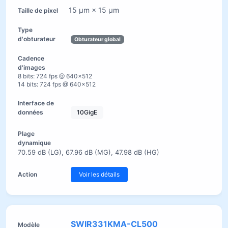
15 µm × 15 µm
Obturateur global
8 bits: 724 fps @ 640×512
14 bits: 724 fps @ 640×512
10GigE
70.59 dB (LG), 67.96 dB (MG), 47.98 dB (HG)
Voir les détails
SWIR331KMA-CL500