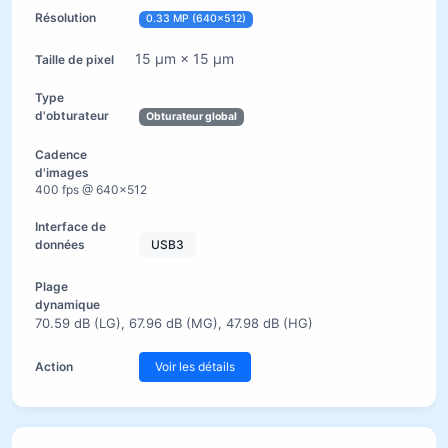
0.33 MP (640×512)
15 µm × 15 µm
Obturateur global
400 fps @ 640×512
USB3
70.59 dB (LG), 67.96 dB (MG), 47.98 dB (HG)
Voir les détails