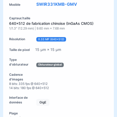
SWIR331KMB-GMV
640×512 de fabrication chinoise (InGaAs CMOS)
1/1.3" (12.29 mm) | 9.60 mm × 7.68 mm
0.33 MP (640×512)
15 µm × 15 µm
Obturateur global
8 bits: 335 fps @ 640×512
14 bits: 180 fps @ 640×512
GigE