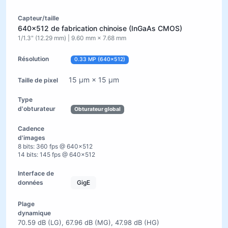
640×512 de fabrication chinoise (InGaAs CMOS)
1/1.3" (12.29 mm) | 9.60 mm × 7.68 mm
0.33 MP (640×512)
15 µm × 15 µm
Obturateur global
8 bits: 360 fps @ 640×512
14 bits: 145 fps @ 640×512
GigE
70.59 dB (LG), 67.96 dB (MG), 47.98 dB (HG)