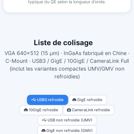
typique du QE selon la longueur d’onde.
Liste de colisage
VGA 640×512 (15 µm) · InGaAs fabriqué en Chine ·
C-Mount · USB3 / GigE / 10GigE / CameraLink Full
(inclut les variantes compactes UMV/GMV non
refroidies)
USB3 refroidie
GigE refroidie
10GigE refroidie
CameraLink refroidie
USB non refroidie (UMV)
GigE non refroidie (GMV)