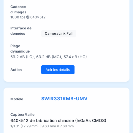
1000 fps @ 640×512
CameraLink Full
69.2 dB (LG), 63.2 dB (MG), 57.4 dB (HG)
Voir les détails
SWIR331KMB-UMV
640×512 de fabrication chinoise (InGaAs CMOS)
1/1.3" (12.29 mm) | 9.60 mm × 7.68 mm