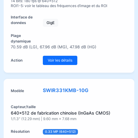
14 bits: 180 fps @ 640×512
ROI1-5: voir le tableau des fréquences d’image et du ROI
GigE
70.59 dB (LG), 67.96 dB (MG), 47.98 dB (HG)
Voir les détails
SWIR331KMB-10G
640×512 de fabrication chinoise (InGaAs CMOS)
1/1.3" (12.29 mm) | 9.60 mm × 7.68 mm
0.33 MP (640×512)