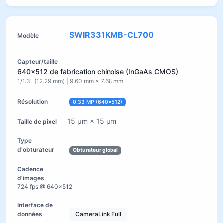
SWIR331KMB-CL700
640×512 de fabrication chinoise (InGaAs CMOS)
1/1.3" (12.29 mm) | 9.60 mm × 7.68 mm
0.33 MP (640×512)
15 µm × 15 µm
Obturateur global
724 fps @ 640×512
CameraLink Full