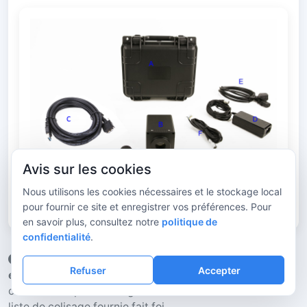
Avis sur les cookies
Liste de colisage USB3 (refroidie)
Nous utilisons les cookies nécessaires et le stockage local
pour fournir ce site et enregistrer vos préférences. Pour
en savoir plus, consultez notre
politique de
confidentialité
.
Cette série utilise de l’
InGaAs 900–1700 nm fabriqué
Refuser
Accepter
en Chine
; les longueurs de câble et les standards de
connecteurs peuvent légèrement varier selon le lot. La
liste de colisage fournie fait foi.