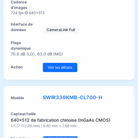
724 fps @ 640×512
CameraLink Full
70.6 dB (LG), 63.0 dB (MG)
Voir les détails
SWIR339KMB-CL700-H
640×512 de fabrication chinoise (InGaAs CMOS)
1/1.3" (12.29 mm) | 9.60 mm × 7.68 mm