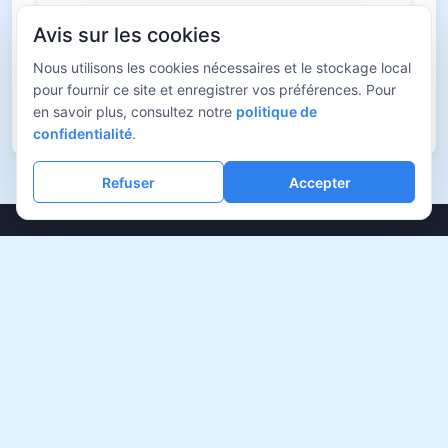
Avis sur les cookies
Industrie des boissons : détection de niveau
dans des récipients opaques
Nous utilisons les cookies nécessaires et le stockage local
pour fournir ce site et enregistrer vos préférences. Pour
en savoir plus, consultez notre
politique de
Emballage : contrôle des joints de scellage
confidentialité
.
Refuser
Accepter
Industrie du verre : contrôle des défauts dans
le verre chaud
Impression : visualisation des éléments de
sécurité cachés
Vidéosurveillance : amélioration de la visibilité,
par exemple à travers la fumée
Sécurité : détection de contrefaçons, comme