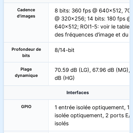
Cadence
8 bits: 360 fps @ 640×512, 700
d'images
@ 320×256; 14 bits: 180 fps @
640×512; ROI1-5: voir le tablea
des fréquences d’image et du 
Profondeur de
8/14-bit
bits
Plage
70.59 dB (LG), 67.96 dB (MG), 
dynamique
dB (HG)
Interfaces
GPIO
1 entrée isolée optiquement, 1 
isolée optiquement, 2 ports E/
isolés