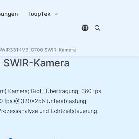
sungen
ToupTek
Sprachauswahl öffn
Open search di
SWIR331KMB-G700 SWIR-Kamera
 SWIR-Kamera
m) Kamera; GigE-Übertragung, 360 fps
700 fps @ 320×256 Unterabtastung,
Prozessanalyse und Echtzeitsteuerung.