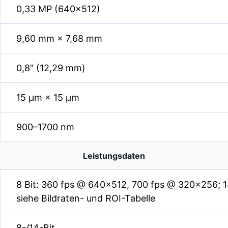
0,33 MP (640×512)
9,60 mm × 7,68 mm
0,8″ (12,29 mm)
15 µm × 15 µm
900–1700 nm
Leistungsdaten
8 Bit: 360 fps @ 640×512, 700 fps @ 320×256; 1
siehe Bildraten- und ROI-Tabelle
8-/14-Bit