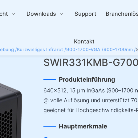
cht
Downloads
Support
Branchenlö
Kontakt
gebung /
Kurzwelliges Infrarot /
900-1700-VGA /
900-1700nm /
SWIR331KMB-G700
Produkteinführung
640×512, 15 µm InGaAs (900–1700 n
@ volle Auflösung und unterstützt 
geeignet für Hochgeschwindigkeits-
Hauptmerkmale