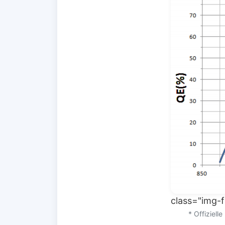
class="img-f
* Offiziell